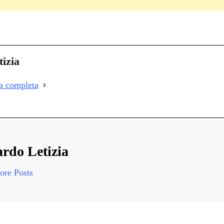
C
on
i
izia
i
ia completa
i
rdo Letizia
re Posts