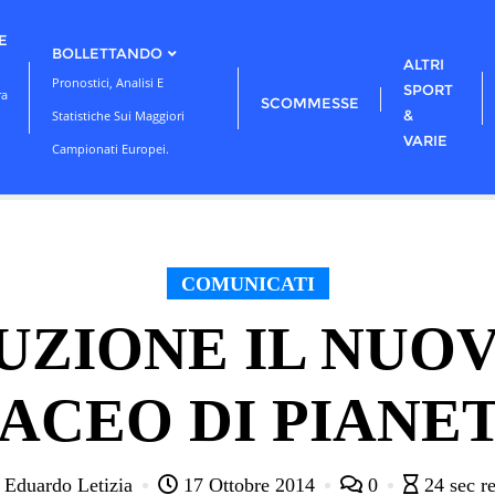
E
BOLLETTANDO
ALTRI
Pronostici, Analisi E
SPORT
ra
SCOMMESSE
&
Statistiche Sui Maggiori
VARIE
Campionati Europei.
COMUNICATI
BUZIONE IL NU
ACEO DI PIAN
Eduardo Letizia
17 Ottobre 2014
0
24 sec r