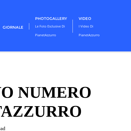
PHOTOGALLERY
VIDEO
Le Foto Esclusive Di
I Video Di
GIORNALE
PianetAzzurro
PianetAzzurro
OVO NUMERO
ETAZZURRO
ead