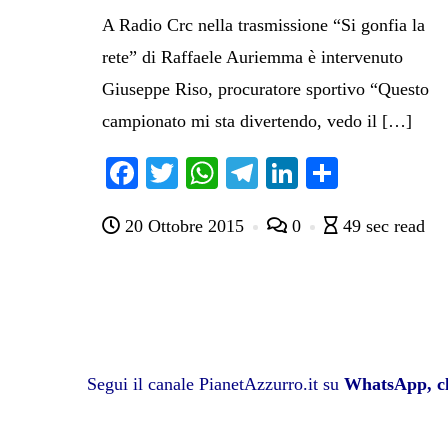
A Radio Crc nella trasmissione “Si gonfia la
rete” di Raffaele Auriemma è intervenuto
Giuseppe Riso, procuratore sportivo “Questo
campionato mi sta divertendo, vedo il […]
Fa
T
W
Te
Li
C
ce
wi
ha
le
nk
on
20 Ottobre 2015
0
49 sec read
bo
tte
ts
gr
ed
di
ok
r
A
a
In
vi
pp
m
di
Segui il canale PianetAzzurro.it su
WhatsApp, cl