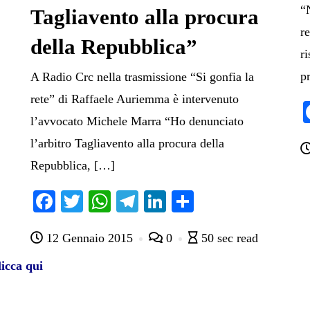
“
Tagliavento alla procura
r
della Repubblica”
ri
p
A Radio Crc nella trasmissione “Si gonfia la
rete” di Raffaele Auriemma è intervenuto
l’avvocato Michele Marra “Ho denunciato
l’arbitro Tagliavento alla procura della
Repubblica, […]
Fa
T
W
Te
Li
C
ce
wi
ha
le
nk
on
12 Gennaio 2015
0
50 sec read
bo
tte
ts
gr
ed
di
ok
r
A
a
In
vi
icca qui
pp
m
di