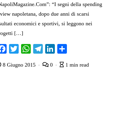
NapoliMagazine.Com”: “I segni della spending
eview napoletana, dopo due anni di scarsi
sultati economici e sportivi, si leggono nei
rogetti […]
Fa
T
W
Te
Li
C
ce
wi
ha
le
nk
on
8 Giugno 2015
0
1 min read
bo
tte
ts
gr
ed
di
ok
r
A
a
In
vi
pp
m
di