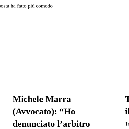
sosta ha fatto più comodo
Michele Marra
T
(Avvocato): “Ho
i
denunciato l’arbitro
T