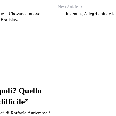
Next Article
gue – Chovanec nuovo
Juventus, Allegri chiude le
 Bratislava
poli? Quello
ifficile”
ete” di Raffaele Auriemma è