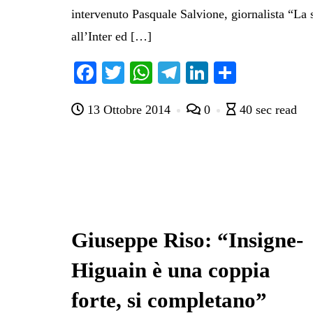
intervenuto Pasquale Salvione, giornalista “La 
all’Inter ed […]
Fa
T
W
Te
Li
C
ce
wi
ha
le
nk
on
13 Ottobre 2014
0
40 sec read
bo
tte
ts
gr
ed
di
ok
r
A
a
In
vi
pp
m
di
Giuseppe Riso: “Insigne-
Higuain è una coppia
forte, si completano”