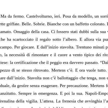
. Ma da fermo. Castelvolturno, ieri. Posa da modello, un sorrisi
te griffate. Belle. Sobrie. Bianche con un baffetto colorato.
camato. Omaggio della casa. Ci fossero stati dubbi sulla sua v
e ha scartocciato il regalo sotto l’albero. E allora via pu
campo. Per giocare. E dall’inizio stavolta. Trentuno minuti p
, la necessità di rimontare e il cuore a vento tipico dei rito
ttese: la certificazione che il peggio era davvero passato. “Dai
ezzo di se stesso ritrovato. Mertens c’è. E ora vuole tutto. S
lare dall’inizio. Stavolta non c’è ballottaggio che tenga, non c
raduale, da gestire senza esagerare. Per precauzione. Mertens
nanzitutto. Sempre in emergenza. E poi la sua. Napoli-Empo
enalina della vigilia. L’attesa. La frenesia che avvinghia l