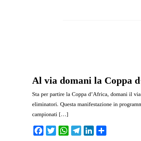
Al via domani la Coppa d
Sta per partire la Coppa d’Africa, domani il via 
eliminatori. Questa manifestazione in programma
campionati […]
Fa
T
W
Te
Li
C
ce
wi
ha
le
nk
on