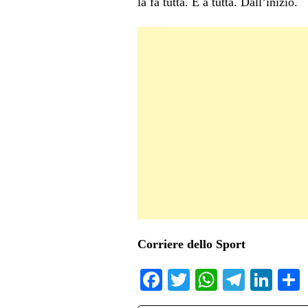
la fa tutta. E a tutta. Dall’inizio.
Corriere dello Sport
Fa
T
W
Te
Li
ce
wi
ha
le
nk