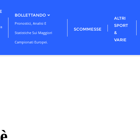
E
BOLLETTANDO
ALTRI
Pronostici, Analisi E
SPORT
ra
SCOMMESSE
&
Statistiche Sui Maggiori
VARIE
Campionati Europei.
è