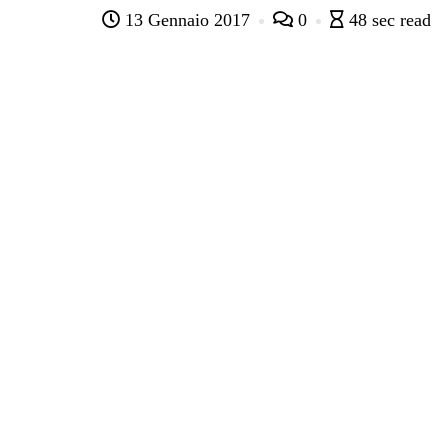
13 Gennaio 2017
0
48 sec read
bo
tte
ts
gr
ed
di
ok
r
A
a
In
vi
pp
m
di