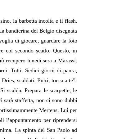
no, la barbetta incolta e il flash.
 La bandierina del Belgio disegnata
oglia di giocare, guardare la foto
re col secondo scatto. Questo, in
iù recupero lunedi sera a Marassi.
rni. Tutti. Sedici giorni di paura,
 Dries, scaldati. Entri, tocca a te”.
i scalda. Prepara le scarpette, le
i sarà staffetta, non ci sono dubbi
 fortissimammente Mertens. Lui per
li l’appuntamento per riprendersi
’anima. La spinta del San Paolo ad