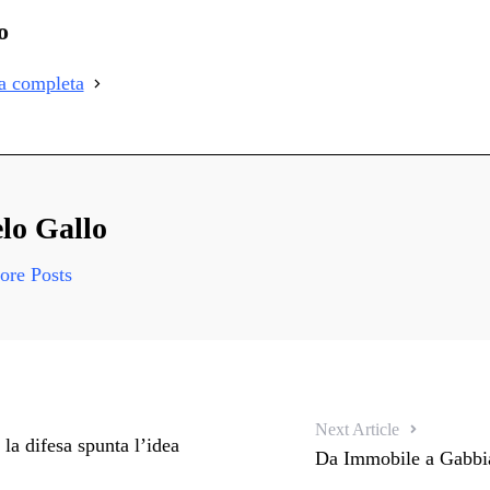
i
o
i
ia completa
i
lo Gallo
re Posts
Next Article
la difesa spunta l’idea
Da Immobile a Gabbiad