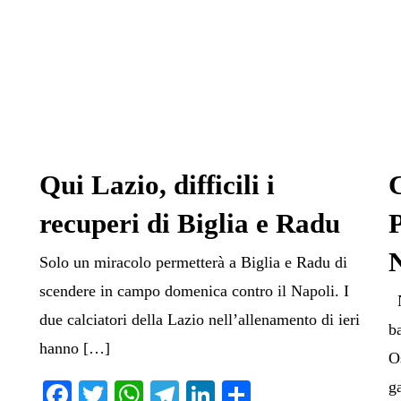
Qui Lazio, difficili i
recuperi di Biglia e Radu
P
Solo un miracolo permetterà a Biglia e Radu di
scendere in campo domenica contro il Napoli. I
N
due calciatori della Lazio nell’allenamento di ieri
b
hanno […]
O
g
Fa
T
W
Te
Li
C