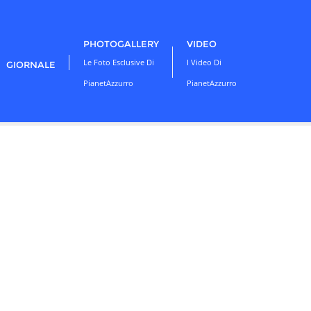
PHOTOGALLERY
VIDEO
Le Foto Esclusive Di
I Video Di
GIORNALE
PianetAzzurro
PianetAzzurro