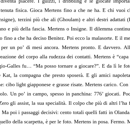
diventa piacere. I guizzi, i dribbling e le giocate importa
 tenuta fisica. Gioca Mertens fino a che ne ha. E chi vuoi 
Insigne), terzini più che ali (Ghoulam) e altri destri adattati
nno e più della fascia. Mertens o Insigne. Il dilemma continu
ro fino a che ha deciso Benitez. Poi ecco la malasorte. E il m
e per un po’ di mesi ancora. Mertens pronto. E davvero. Al
a reazione del corpo alla rudezza dei contatti. Mertens è “cap
gio-Galles fu… “Ma posso tornare a giocare?”. E da lì le foto
Kat, la compagna che presto sposerà. E gli amici napoleta
me: cibo light giapponese e grasse risate. Mertens carico. Con 
uolo. Un po’ in campo, spesso in panchina: 776’ giocati. Po
ro gli assist, la sua specialità. Il colpo che più di altri l’ha
 Ma poi i passaggi decisivi: cento totali quelli fatti in Olanda.
, quello della scarpetta, è per le foto. Mertens in posa. Fermo.