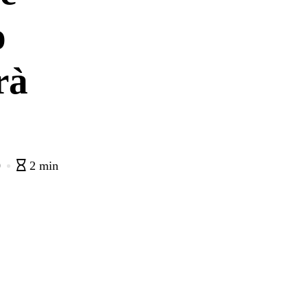
o
rà
0
2 min