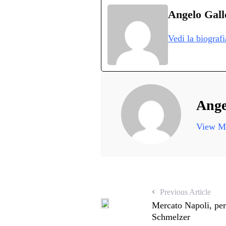
bo
tte
ts
gr
ed
d
Angelo Gall
ok
r
A
a
In
v
Vedi la biograf
pp
m
d
Ange
View Mo
Previous Article
Mercato Napoli, per 
Schmelzer