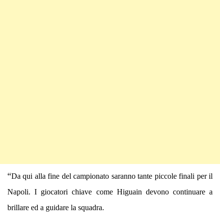
“
Da qui alla fine del campionato saranno tante piccole finali per il
Napoli. I giocatori chiave come Higuain devono continuare a
brillare ed a guidare la squadra.