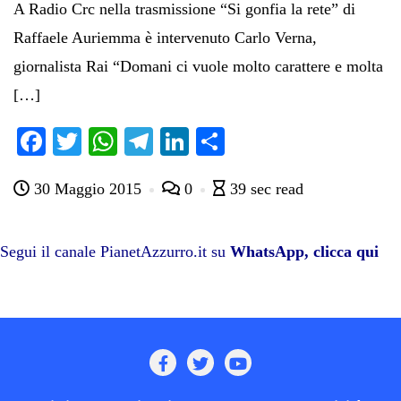
A Radio Crc nella trasmissione “Si gonfia la rete” di
Raffaele Auriemma è intervenuto Carlo Verna,
giornalista Rai “Domani ci vuole molto carattere e molta
[…]
Fa
T
W
Te
Li
C
ce
wi
ha
le
nk
on
30 Maggio 2015
0
39 sec read
bo
tte
ts
gr
ed
di
ok
r
A
a
In
vi
pp
m
di
Segui il canale PianetAzzurro.it su
WhatsApp, clicca qui