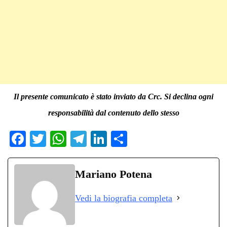
Il presente comunicato è stato inviato da Crc. Si declina ogni
responsabilità dal contenuto dello stesso
Fa
T
W
Te
Li
C
ce
wi
ha
le
nk
on
bo
tte
ts
gr
ed
di
Mariano Potena
ok
r
A
a
In
vi
Vedi la biografia completa
pp
m
di