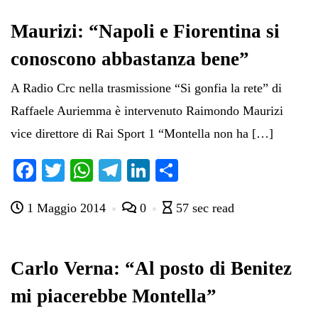
Maurizi: “Napoli e Fiorentina si
conoscono abbastanza bene”
A Radio Crc nella trasmissione “Si gonfia la rete” di
Raffaele Auriemma è intervenuto Raimondo Maurizi
vice direttore di Rai Sport 1 “Montella non ha […]
Fa
T
W
Te
Li
C
ce
wi
ha
le
nk
on
1 Maggio 2014
0
57 sec read
bo
tte
ts
gr
ed
di
ok
r
A
a
In
vi
pp
m
di
Carlo Verna: “Al posto di Benitez
mi piacerebbe Montella”