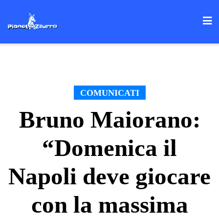
Skip
to
content
COMUNICATI
Bruno Maiorano:
“Domenica il
Napoli deve giocare
con la massima