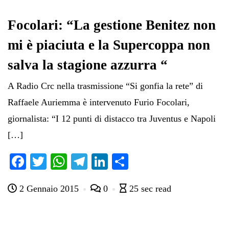
Focolari: “La gestione Benitez non
mi è piaciuta e la Supercoppa non
salva la stagione azzurra “
A Radio Crc nella trasmissione “Si gonfia la rete” di
Raffaele Auriemma è intervenuto Furio Focolari,
giornalista: “I 12 punti di distacco tra Juventus e Napoli
[…]
Fa
T
W
Te
Li
C
ce
wi
ha
le
nk
on
2 Gennaio 2015
0
25 sec read
bo
tte
ts
gr
ed
di
ok
r
A
a
In
vi
pp
m
di