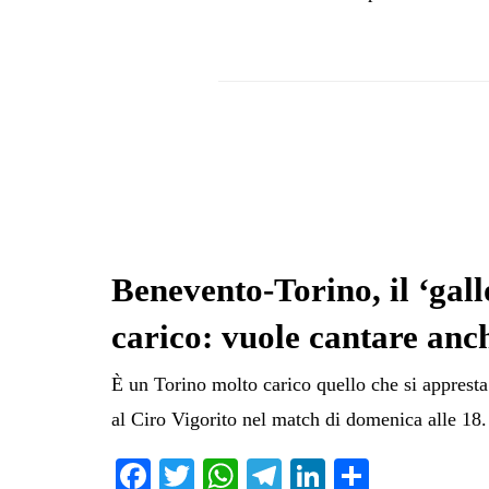
Benevento-Torino, il ‘gallo
carico: vuole cantare anch
È un Torino molto carico quello che si appresta
al Ciro Vigorito nel match di domenica alle 18. 
Fa
T
W
Te
Li
C