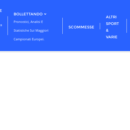
E
BOLLETTANDO
ALTRI
Pronostici, Analisi E
SPORT
ra
SCOMMESSE
&
Statistiche Sui Maggiori
VARIE
Campionati Europei.