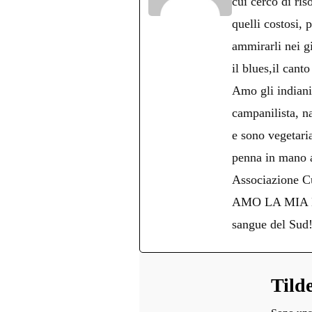
cui cerco di ris
quelli costosi, 
ammirarli nei g
il blues,il cant
Amo gli indiani 
campanilista, na
e sono vegetari
penna in mano an
Associazione Cu
AMO LA MIA NAPO
sangue del Sud
Tild