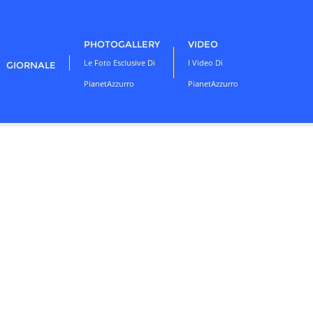
PHOTOGALLERY
VIDEO
Le Foto Esclusive Di
I Video Di
GIORNALE
PianetAzzurro
PianetAzzurro