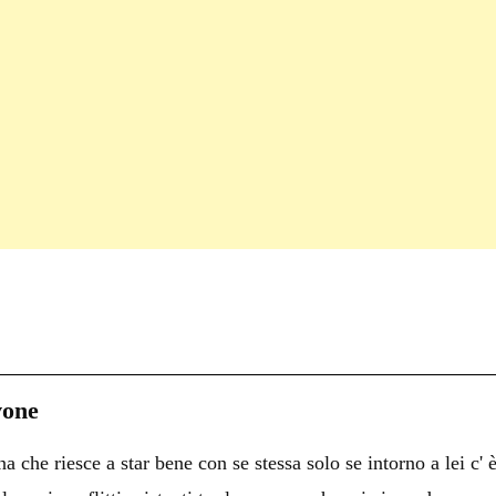
C
on
i
vone
i
 che riesce a star bene con se stessa solo se intorno a lei c' 
i