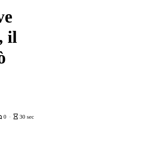
ve
 il
ò
0
30 sec