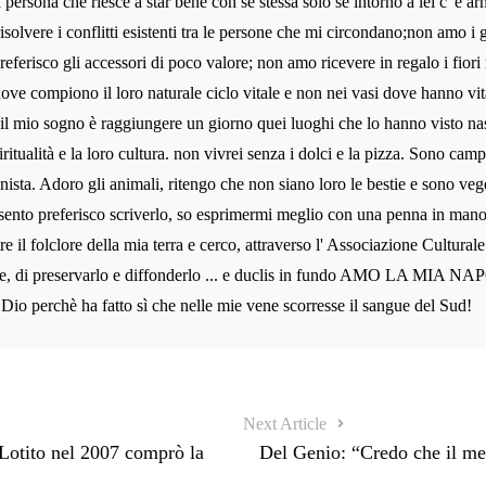
persona che riesce a star bene con se stessa solo se intorno a lei c' è ar
risolvere i conflitti esistenti tra le persone che mi circondano;non amo i g
preferisco gli accessori di poco valore; non amo ricevere in regalo i fiori 
dove compiono il loro naturale ciclo vitale e non nei vasi dove hanno vit
 il mio sogno è raggiungere un giorno quei luoghi che lo hanno visto na
iritualità e la loro cultura. non vivrei senza i dolci e la pizza. Sono camp
nista. Adoro gli animali, ritengo che non siano loro le bestie e sono veg
sento preferisco scriverlo, so esprimermi meglio con una penna in man
re il folclore della mia terra e cerco, attraverso l' Associazione Cultura
e, di preservarlo e diffonderlo ... e duclis in fundo AMO LA MIA NAP
 Dio perchè ha fatto sì che nelle mie vene scorresse il sangue del Sud!
Next Article
“Lotito nel 2007 comprò la
Del Genio: “Credo che il mer