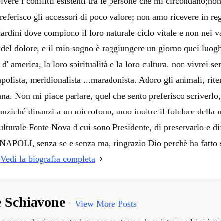
olvere i conflitti esistenti tra le persone che mi circondano;no
preferisco gli accessori di poco valore; non amo ricevere in rega
iardini dove compiono il loro naturale ciclo vitale e non nei
o del dolore, e il mio sogno è raggiungere un giorno quei luog
d' america, la loro spiritualità e la loro cultura. non vivrei se
polista, meridionalista ...maradonista. Adoro gli animali, rite
ana. Non mi piace parlare, quel che sento preferisco scriverl
ziché dinanzi a un microfono, amo inoltre il folclore della mi
lturale Fonte Nova d cui sono Presidente, di preservarlo e dif
LI, senza se e senza ma, ringrazio Dio perchè ha fatto sì 
!
Vedi la biografia completa
e Schiavone
View More Posts