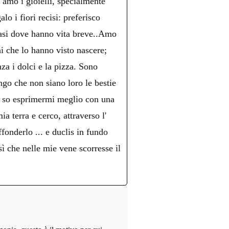
n amo i gioielli, specialmente
lo i fiori recisi: preferisco
 vasi dove hanno vita breve..Amo
hi che lo hanno visto nascere;
nza i dolci e la pizza. Sono
ngo che non siano loro le bestie
o, so esprimermi meglio con una
a terra e cerco, attraverso l'
fonderlo ... e duclis in fundo
che nelle mie vene scorresse il