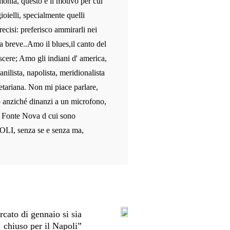
monia, questo è il motivo per cui
ioielli, specialmente quelli
recisi: preferisco ammirarli nei
a breve..Amo il blues,il canto del
scere; Amo gli indiani d' america,
anilista, napolista, meridionalista
etariana. Non mi piace parlare,
o anziché dinanzi a un microfono,
le Fonte Nova d cui sono
OLI, senza se e senza ma,
cato di gennaio si sia
chiuso per il Napoli”