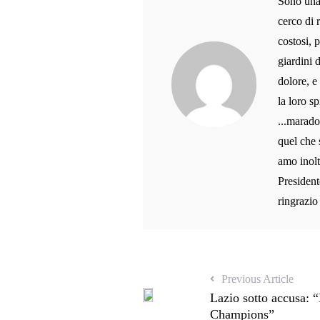
Sono una 
cerco di 
costosi, 
giardini 
dolore, e
la loro sp
...marado
quel che 
amo inolt
President
ringrazio
Previous Article
Lazio sotto accusa: 
Champions”