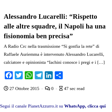
ok
r
A
a
In
vi
pp
m
di
Alessandro Lucarelli: “Rispetto
alle altre squadre, il Napoli ha una
fisionomia ben precisa”
A Radio Crc nella trasmissione “Si gonfia la rete” di
Raffaele Auriemma è intervenuto Alessandro Lucarelli,
calciatore e opinionista “Iachini conosce i pregi e i […]
Fa
T
W
Te
Li
C
ce
wi
ha
le
nk
on
27 Ottobre 2015
0
47 sec read
bo
tte
ts
gr
ed
di
ok
r
A
a
In
vi
pp
m
di
Segui il canale PianetAzzurro.it su
WhatsApp, clicca qui