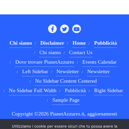
Chi siamo
Disclaimer
Home
Pubblicità
Chi siamo
Contact Us
Dove trovare PianetAzzurro
Events Calendar
Left Sidebar
Newsletter
Newsletter
No Sidebar Content Centered
No Sidebar Full Width
Pubblicità
Right Sidebar
Sample Page
Copyright ©2026 PianetAzzurro.it, aggiornamenti
costanti sul Calcio Napoli e sul mondo del betting . All
Utilizziamo i cookie per essere sicuri che tu possa avere la