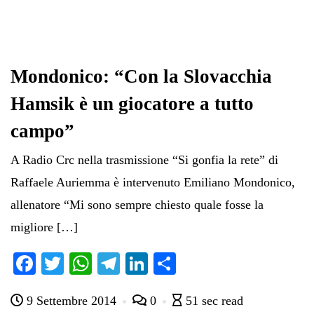
Mondonico: “Con la Slovacchia
Hamsik è un giocatore a tutto
campo”
A Radio Crc nella trasmissione “Si gonfia la rete” di
Raffaele Auriemma è intervenuto Emiliano Mondonico,
allenatore “Mi sono sempre chiesto quale fosse la
migliore […]
Fa
T
W
Te
Li
C
ce
wi
ha
le
nk
on
9 Settembre 2014
0
51 sec read
bo
tte
ts
gr
ed
di