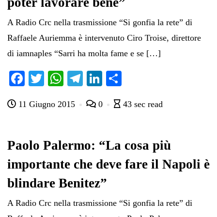
poter lavorare bene”
A Radio Crc nella trasmissione “Si gonfia la rete” di
Raffaele Auriemma è intervenuto Ciro Troise, direttore
di iamnaples “Sarri ha molta fame e se […]
Fa
T
W
Te
Li
C
ce
wi
ha
le
nk
on
11 Giugno 2015
0
43 sec read
bo
tte
ts
gr
ed
di
ok
r
A
a
In
vi
pp
m
di
Paolo Palermo: “La cosa più
importante che deve fare il Napoli è
blindare Benitez”
A Radio Crc nella trasmissione “Si gonfia la rete” di