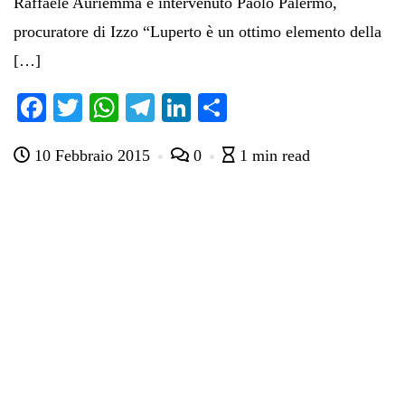
Raffaele Auriemma è intervenuto Paolo Palermo,
procuratore di Izzo “Luperto è un ottimo elemento della
[…]
Fa
T
W
Te
Li
C
ce
wi
ha
le
nk
on
10 Febbraio 2015
0
1 min read
bo
tte
ts
gr
ed
di
ok
r
A
a
In
vi
pp
m
di