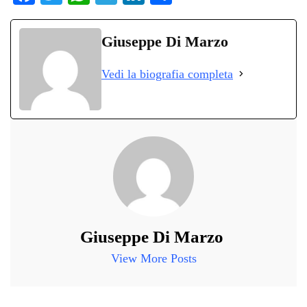
ce
wi
ha
le
nk
on
bo
tte
ts
gr
ed
di
Giuseppe Di Marzo
ok
r
A
a
In
vi
Vedi la biografia completa
pp
m
di
Giuseppe Di Marzo
View More Posts