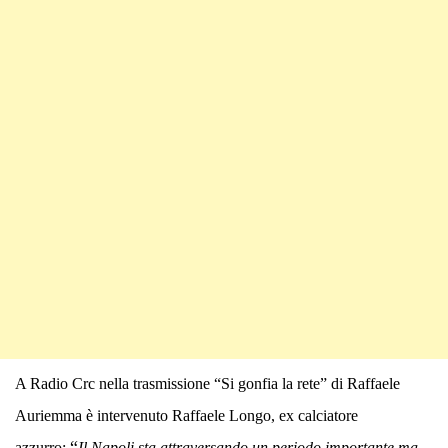
A Radio Crc nella trasmissione “Si gonfia la rete” di Raffaele
Auriemma è intervenuto Raffaele Longo, ex calciatore
“
azzurro:
Il Napoli sta attraversando un periodo importante ma