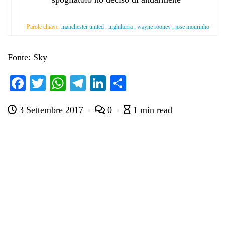
Parole chiave:
manchester united , inghilterra , wayne rooney , jose mourinho
Fonte: Sky
Fa
T
W
Te
Li
C
ce
wi
ha
le
nk
on
3 Settembre 2017
0
1 min read
bo
tte
ts
gr
ed
di
ok
r
A
a
In
vi
pp
m
di