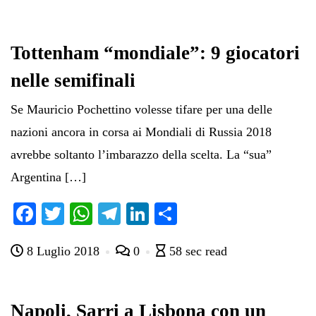
Tottenham “mondiale”: 9 giocatori
nelle semifinali
Se Mauricio Pochettino volesse tifare per una delle
nazioni ancora in corsa ai Mondiali di Russia 2018
avrebbe soltanto l’imbarazzo della scelta. La “sua”
Argentina […]
Fa
T
W
Te
Li
C
ce
wi
ha
le
nk
on
8 Luglio 2018
0
58 sec read
bo
tte
ts
gr
ed
di
ok
r
A
a
In
vi
pp
m
di
Napoli, Sarri a Lisbona con un