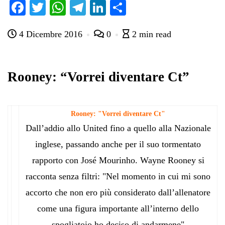
Fa
T
W
Te
Li
C
ce
wi
ha
le
nk
on
4 Dicembre 2016
0
2 min read
bo
tte
ts
gr
ed
di
ok
r
A
a
In
vi
pp
m
di
Rooney: “Vorrei diventare Ct”
Rooney: "Vorrei diventare Ct"
Dall’addio allo United fino a quello alla Nazionale
inglese, passando anche per il suo tormentato
rapporto con José Mourinho. Wayne Rooney si
racconta senza filtri: "Nel momento in cui mi sono
accorto che non ero più considerato dall’allenatore
come una figura importante all’interno dello
spogliatoio ho deciso di andarmene"