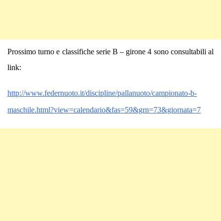
Prossimo turno e classifiche serie B – girone 4 sono consultabili al
link:
http://www.federnuoto.it/discipline/pallanuoto/campionato-b-
maschile.html?view=calendario&fas=59&grn=73&giornata=7