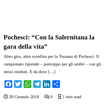
Pochesci: “Con la Salernitana la
gara della vita”
Altro giro, altra sconfitta per la Ternana di Pochesci. Il
campionato riprende – purtroppo per gli umbri – con gli
stessi risultati. E da dove […]
Fa
T
W
Te
Li
C
ce
wi
ha
le
nk
on
20 Gennaio 2018
0
1 min read
bo
tte
ts
gr
ed
di