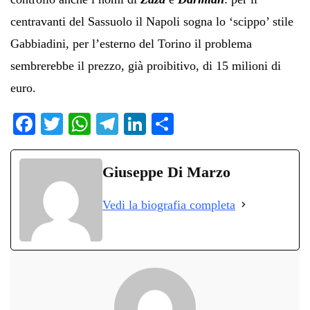
centravanti del Sassuolo il Napoli sogna lo ‘scippo’ stile
Gabbiadini, per l’esterno del Torino il problema
sembrerebbe il prezzo, già proibitivo, di 15 milioni di
euro.
Fa
T
W
Te
Li
C
ce
wi
ha
le
nk
on
bo
tte
ts
gr
ed
di
Giuseppe Di Marzo
ok
r
A
a
In
vi
Vedi la biografia completa
pp
m
di