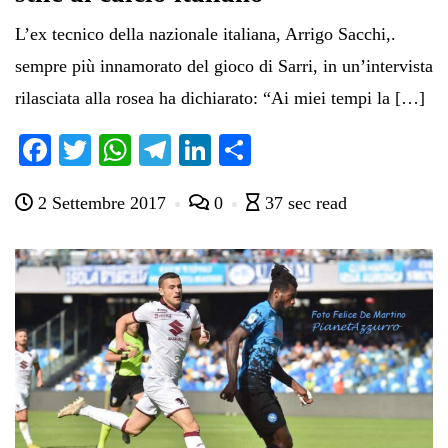
L’ex tecnico della nazionale italiana, Arrigo Sacchi,.
sempre più innamorato del gioco di Sarri, in un’intervista
rilasciata alla rosea ha dichiarato: “Ai miei tempi la […]
Fa
T
W
Te
Li
C
ce
wi
ha
le
nk
on
2 Settembre 2017
0
37 sec read
bo
tte
ts
gr
ed
di
ok
r
A
a
In
vi
pp
m
di