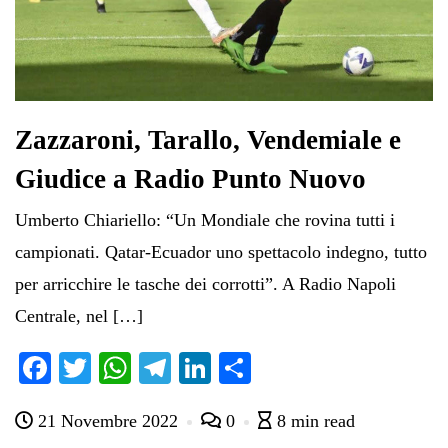
Zazzaroni, Tarallo, Vendemiale e
Giudice a Radio Punto Nuovo
Umberto Chiariello: “Un Mondiale che rovina tutti i
campionati. Qatar-Ecuador uno spettacolo indegno, tutto
per arricchire le tasche dei corrotti”. A Radio Napoli
Centrale, nel […]
Fa
T
W
Te
Li
C
ce
wi
ha
le
nk
on
21 Novembre 2022
0
8 min read
bo
tte
ts
gr
ed
di