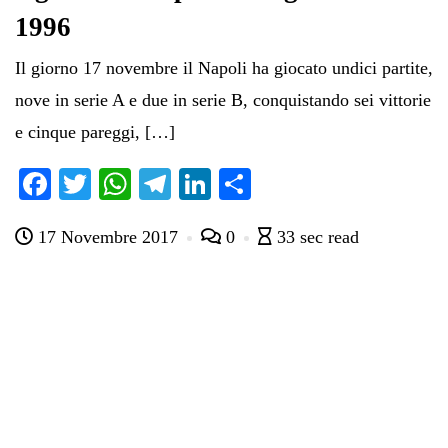
1996
Il giorno 17 novembre il Napoli ha giocato undici partite,
nove in serie A e due in serie B, conquistando sei vittorie
e cinque pareggi, […]
Fa
T
W
Te
Li
C
ce
wi
ha
le
nk
on
17 Novembre 2017
0
33 sec read
bo
tte
ts
gr
ed
di
ok
r
A
a
In
vi
pp
m
di