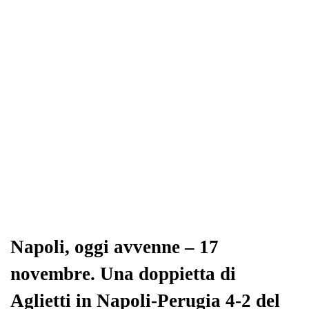
ok
r
A
a
In
vi
pp
m
di
Napoli, oggi avvenne – 17
novembre. Una doppietta di
Aglietti in Napoli-Perugia 4-2 del