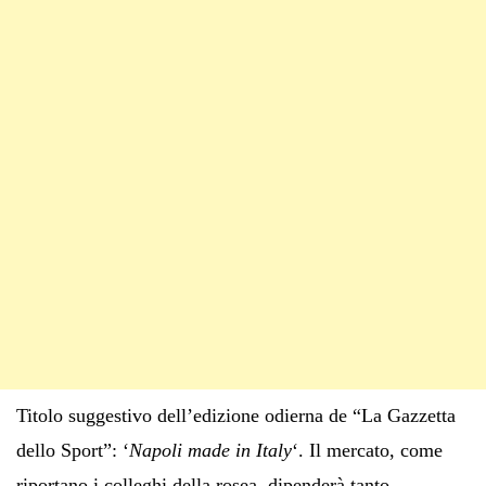
Titolo suggestivo dell’edizione odierna de “La Gazzetta
dello Sport”: ‘
Napoli made in Italy
‘. Il mercato, come
riportano i colleghi della rosea, dipenderà tanto