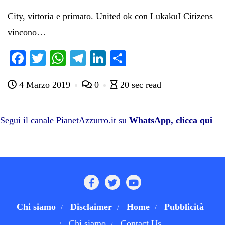
City, vittoria e primato. United ok con LukakuI Citizens
vincono…
Fa
T
W
Te
Li
C
ce
wi
ha
le
nk
on
4 Marzo 2019
0
20 sec read
bo
tte
ts
gr
ed
di
ok
r
A
a
In
vi
pp
m
di
Segui il canale PianetAzzurro.it su
WhatsApp, clicca qui
Chi siamo
Disclaimer
Home
Pubblicità
Chi siamo
Contact Us