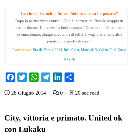
Lacrime e rivincita, Julio: "Solo io so cosa ho passato"
Dopo la partita vinta contro il Cile, il portiere del Brasile scoppia in
lacrime durante l’intervista a bordo campo: “Quattro anni fa ero triste
ed emozionato, piango ancora ma di felicità, voglio fare tante altre
parate come quelle di oggi”
Parole chiave:
Brasile, Brasile 2014, Julio Cesar, Mondiali Di Calcio 2014, Ottavi
Di Finale,
Fa
T
W
Te
Li
C
ce
wi
ha
le
nk
on
28 Giugno 2014
0
20 sec read
bo
tte
ts
gr
ed
di
ok
r
A
a
In
vi
pp
m
di
City, vittoria e primato. United ok
con Lukaku