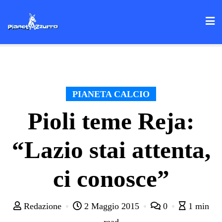
Skip
to
content
PIANETA CALCIO
Pioli teme Reja:
“Lazio stai attenta,
ci conosce”
Redazione
2 Maggio 2015
0
1 min
read