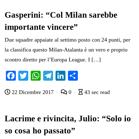
Gasperini: “Col Milan sarebbe
importante vincere”
Due squadre appaiate al settimo posto con 24 punti, per
la classifica questo Milan-Atalanta è un vero e proprio
scontro diretto per l’Europa League. I […]
Fa
T
W
Te
Li
C
ce
wi
ha
le
nk
on
22 Dicembre 2017
0
43 sec read
bo
tte
ts
gr
ed
di
ok
r
A
a
In
vi
pp
m
di
Lacrime e rivincita, Julio: “Solo io
so cosa ho passato”