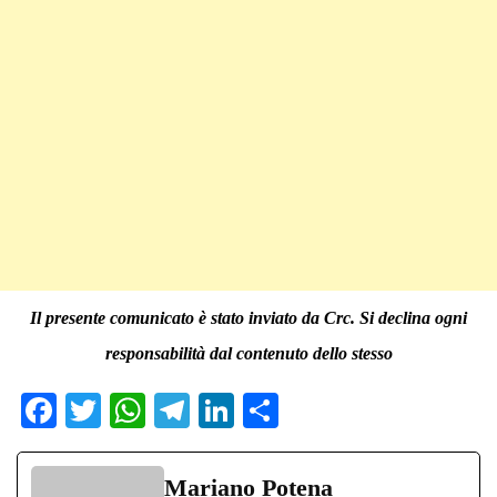
Il presente comunicato è stato inviato da Crc. Si declina ogni
responsabilità dal contenuto dello stesso
Fa
T
W
Te
Li
C
ce
wi
ha
le
nk
on
bo
tte
ts
gr
ed
di
Mariano Potena