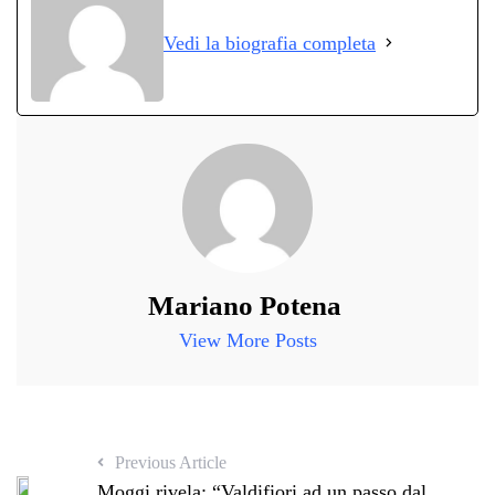
ok
r
A
a
In
vi
Vedi la biografia completa
pp
m
di
Mariano Potena
View More Posts
Previous Article
Moggi rivela: “Valdifiori ad un passo dal