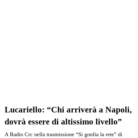
ok
r
A
a
In
vi
pp
m
di
Lucariello: “Chi arriverà a Napoli,
dovrà essere di altissimo livello”
A Radio Crc nella trasmissione “Si gonfia la rete” di