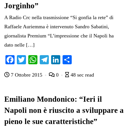
Jorginho”
A Radio Crc nella trasmissione “Si gonfia la rete” di
Raffaele Auriemma è intervenuto Sandro Sabatini,
giornalista Premium “L’impressione che il Napoli ha
dato nelle […]
Fa
T
W
Te
Li
C
ce
wi
ha
le
nk
on
7 Ottobre 2015
0
48 sec read
bo
tte
ts
gr
ed
di
ok
r
A
a
In
vi
pp
m
di
Emiliano Mondonico: “Ieri il
Napoli non è riuscito a sviluppare a
pieno le sue caratteristiche”