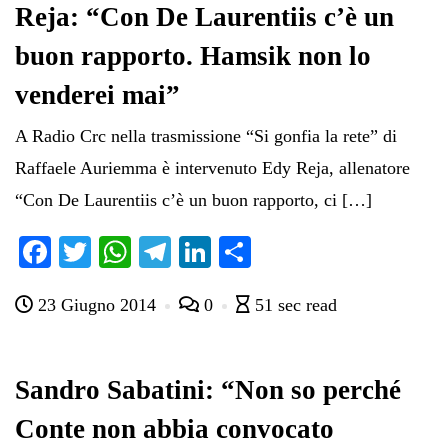
Reja: “Con De Laurentiis c’è un
buon rapporto. Hamsik non lo
venderei mai”
A Radio Crc nella trasmissione “Si gonfia la rete” di
Raffaele Auriemma è intervenuto Edy Reja, allenatore
“Con De Laurentiis c’è un buon rapporto, ci […]
Fa
T
W
Te
Li
C
ce
wi
ha
le
nk
on
23 Giugno 2014
0
51 sec read
bo
tte
ts
gr
ed
di
ok
r
A
a
In
vi
pp
m
di
Sandro Sabatini: “Non so perché
Conte non abbia convocato