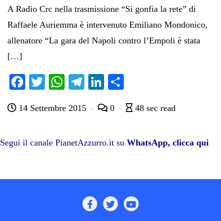
A Radio Crc nella trasmissione “Si gonfia la rete” di
Raffaele Auriemma è intervenuto Emiliano Mondonico,
allenatore “La gara del Napoli contro l’Empoli è stata
[…]
Fa
T
W
Te
Li
C
ce
wi
ha
le
nk
on
14 Settembre 2015
0
48 sec read
bo
tte
ts
gr
ed
di
ok
r
A
a
In
vi
pp
m
di
Segui il canale PianetAzzurro.it su
WhatsApp, clicca qui