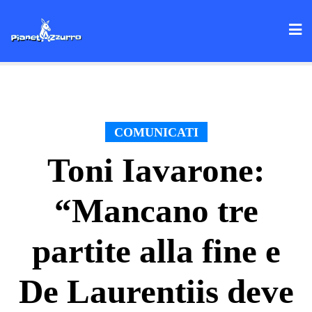
Skip
to
content
COMUNICATI
Toni Iavarone:
“Mancano tre
partite alla fine e
De Laurentiis deve