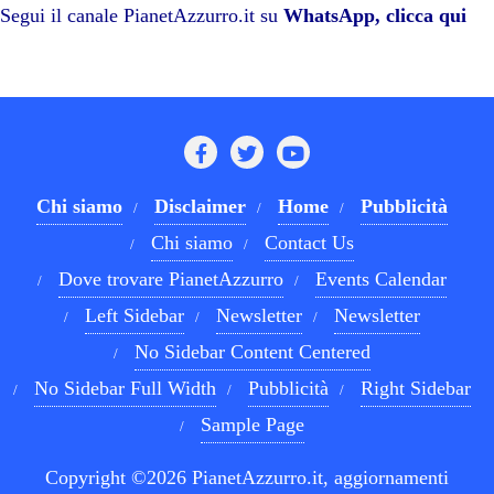
pp
m
di
Segui il canale PianetAzzurro.it su
WhatsApp, clicca qui
Chi siamo
Disclaimer
Home
Pubblicità
Chi siamo
Contact Us
Dove trovare PianetAzzurro
Events Calendar
Left Sidebar
Newsletter
Newsletter
No Sidebar Content Centered
No Sidebar Full Width
Pubblicità
Right Sidebar
Sample Page
Copyright ©2026 PianetAzzurro.it, aggiornamenti