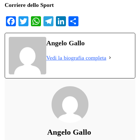
Corriere dello Sport
Fa
T
W
Te
Li
C
ce
wi
ha
le
nk
on
bo
tte
ts
gr
ed
di
Angelo Gallo
ok
r
A
a
In
vi
Vedi la biografia completa
pp
m
di
Angelo Gallo