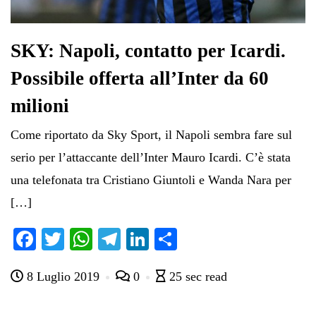
SKY: Napoli, contatto per Icardi.
Possibile offerta all’Inter da 60
milioni
Come riportato da Sky Sport, il Napoli sembra fare sul
serio per l’attaccante dell’Inter Mauro Icardi. C’è stata
una telefonata tra Cristiano Giuntoli e Wanda Nara per
[…]
Fa
T
W
Te
Li
C
ce
wi
ha
le
nk
on
8 Luglio 2019
0
25 sec read
bo
tte
ts
gr
ed
di
ok
r
A
a
In
vi