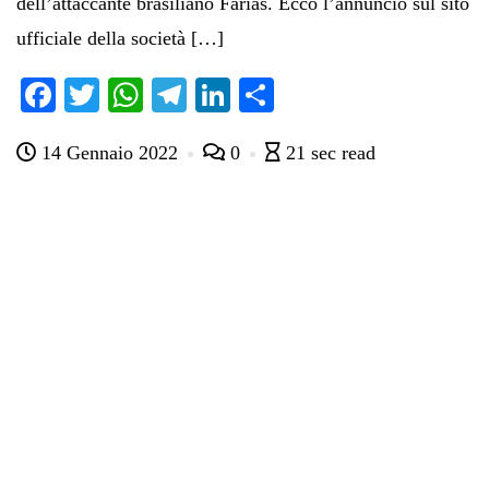
dell’attaccante brasiliano Farias. Ecco l’annuncio sul sito
ufficiale della società […]
Fa
T
W
Te
Li
C
ce
wi
ha
le
nk
on
14 Gennaio 2022
0
21 sec read
bo
tte
ts
gr
ed
di
ok
r
A
a
In
vi
pp
m
di