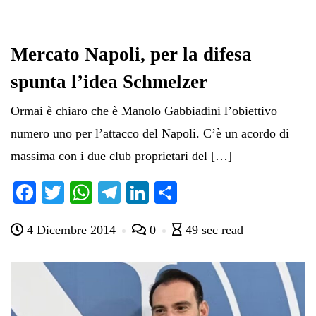
Mercato Napoli, per la difesa
spunta l’idea Schmelzer
Ormai è chiaro che è Manolo Gabbiadini l’obiettivo
numero uno per l’attacco del Napoli. C’è un acordo di
massima con i due club proprietari del […]
Fa
T
W
Te
Li
C
ce
wi
ha
le
nk
on
4 Dicembre 2014
0
49 sec read
bo
tte
ts
gr
ed
di
ok
r
A
a
In
vi
pp
m
di