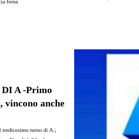
cia frena
DI A -Primo
a, vincono anche
il tredicesimo turno di A.;