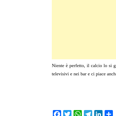
Niente è perfetto, il calcio lo si 
televisivi e nei bar e ci piace anc
Fa
T
W
Te
Li