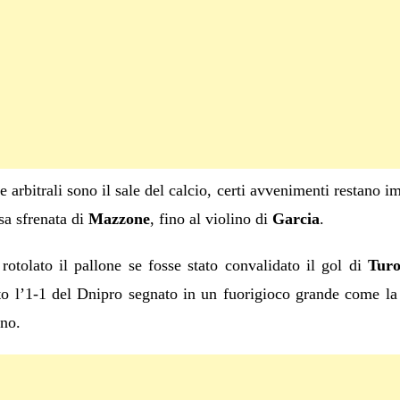
 arbitrali sono il sale del calcio, certi avvenimenti restano i
rsa sfrenata di
Mazzone
, fino al violino di
Garcia
.
otolato il pallone se fosse stato convalidato il gol di
Tur
to l’1-1 del Dnipro segnato in un fuorigioco grande come la
 no.