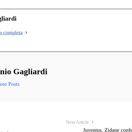
on
i
liardi
i
ia completa
i
nio Gagliardi
re Posts
Next Article
Juventus, Zidane confe