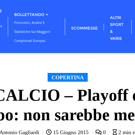
E
BOLLETTANDO
ALTRI
Pronostici, Analisi E
SPORT
ra
SCOMMESSE
&
Statistiche Sui Maggiori
VARIE
Campionati Europei.
COPERTINA
LCIO – Playoff e
o: non sarebbe me
Antonio Gagliardi
15 Giugno 2015
0
2 min r