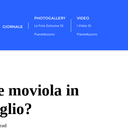
PHOTOGALLERY
VIDEO
Le Foto Esclusive Di
I Video Di
GIORNALE
PianetAzzurro
PianetAzzurro
 moviola in
glio?
ead