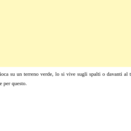
gioca su un terreno verde, lo si vive sugli spalti o davanti al t
he per questo.
C