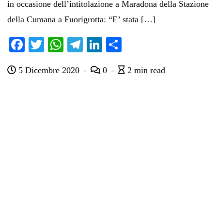
in occasione dell’intitolazione a Maradona della Stazione
della Cumana a Fuorigrotta: “E’ stata […]
Fa
T
W
Te
Li
C
ce
wi
ha
le
nk
on
5 Dicembre 2020
0
2 min read
bo
tte
ts
gr
ed
di
ok
r
A
a
In
vi
pp
m
di