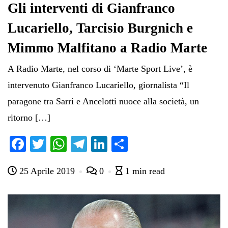
Gli interventi di Gianfranco
Lucariello, Tarcisio Burgnich e
Mimmo Malfitano a Radio Marte
A Radio Marte, nel corso di ‘Marte Sport Live’, è
intervenuto Gianfranco Lucariello, giornalista “Il
paragone tra Sarri e Ancelotti nuoce alla società, un
ritorno […]
Fa
T
W
Te
Li
C
ce
wi
ha
le
nk
on
25 Aprile 2019
0
1 min read
bo
tte
ts
gr
ed
di
ok
r
A
a
In
vi
pp
m
di