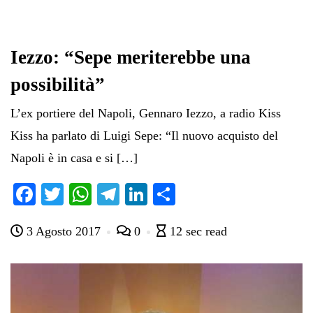
Iezzo: “Sepe meriterebbe una
possibilità”
L’ex portiere del Napoli, Gennaro Iezzo, a radio Kiss
Kiss ha parlato di Luigi Sepe: “Il nuovo acquisto del
Napoli è in casa e si […]
Fa
T
W
Te
Li
C
ce
wi
ha
le
nk
on
3 Agosto 2017
0
12 sec read
bo
tte
ts
gr
ed
di
ok
r
A
a
In
vi
pp
m
di