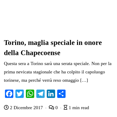
Torino, maglia speciale in onore
della Chapecoense
Questa sera a Torino sarà una serata speciale. Non per la
prima nevicata stagionale che ha colpito il capoluogo
torinese, ma perché verrà reso omaggio […]
Fa
T
W
Te
Li
C
ce
wi
ha
le
nk
on
2 Dicembre 2017
0
1 min read
bo
tte
ts
gr
ed
di