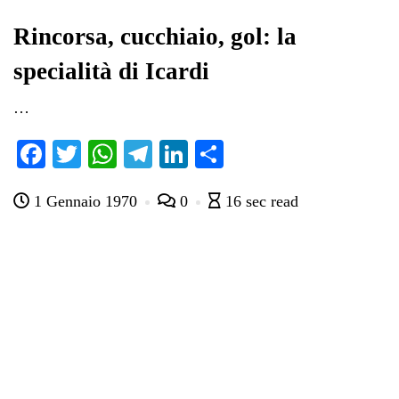
Rincorsa, cucchiaio, gol: la
specialità di Icardi
…
Fa
T
W
Te
Li
C
ce
wi
ha
le
nk
on
1 Gennaio 1970
0
16 sec read
bo
tte
ts
gr
ed
di
ok
r
A
a
In
vi
pp
m
di