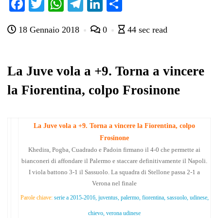
Fa
T
W
Te
Li
C
ce
wi
ha
le
nk
on
18 Gennaio 2018
0
44 sec read
bo
tte
ts
gr
ed
di
ok
r
A
a
In
vi
pp
m
di
La Juve vola a +9. Torna a vincere
la Fiorentina, colpo Frosinone
La Juve vola a +9. Torna a vincere la Fiorentina, colpo
Frosinone
Khedira, Pogba, Cuadrado e Padoin firmano il 4-0 che permette ai
bianconeri di affondare il Palermo e staccare definitivamente il Napoli.
I viola battono 3-1 il Sassuolo. La squadra di Stellone passa 2-1 a
Verona nel finale
Parole chiave:
serie a 2015-2016, juventus, palermo, fiorentina, sassuolo, udinese,
chievo, verona udinese