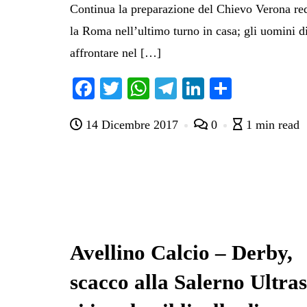
Continua la preparazione del Chievo Verona red
la Roma nell’ultimo turno in casa; gli uomini
affrontare nel […]
Fa
T
W
Te
Li
C
ce
wi
ha
le
nk
on
14 Dicembre 2017
0
1 min read
bo
tte
ts
gr
ed
di
ok
r
A
a
In
vi
pp
m
di
Avellino Calcio – Derby,
scacco alla Salerno Ultras