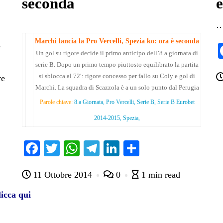
seconda
e
Marchi lancia la Pro Vercelli, Spezia ko: ora è seconda
e
Un gol su rigore decide il primo anticipo dell’8.a giornata di
serie B. Dopo un primo tempo piuttosto equilibrato la partita
si sblocca al 72′: rigore concesso per fallo su Coly e gol di
re
Marchi. La squadra di Scazzola è a un solo punto dal Perugia
Parole chiave:
8.a Giornata, Pro Vercelli, Serie B, Serie B Eurobet
2014-2015, Spezia,
Fa
T
W
Te
Li
C
ce
wi
ha
le
nk
on
11 Ottobre 2014
0
1 min read
bo
tte
ts
gr
ed
di
ok
r
A
a
In
vi
icca qui
pp
m
di