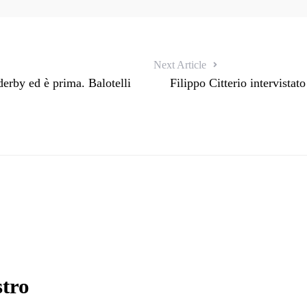
Next Article
derby ed è prima. Balotelli
Filippo Citterio intervistat
stro