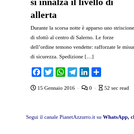
si innalza il livello di
allerta
Durante la scorsa notte è apparso uno striscion
di sfottò al centro di Salerno. Le forze
dell’ordine temono vendette: rafforzate le misu
di sicurezza. Spedizione […]
Fa
T
W
Te
Li
C
ce
wi
ha
le
nk
on
15 Gennaio 2016
0
52 sec read
bo
tte
ts
gr
ed
di
ok
r
A
a
In
vi
pp
m
di
Segui il canale PianetAzzurro.it su
WhatsApp, cl