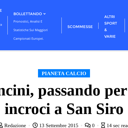
E
BOLLETTANDO
ALTRI
Pronostici, Analisi E
SPORT
ra
SCOMMESSE
&
Statistiche Sui Maggiori
VARIE
Campionati Europei.
PIANETA CALCIO
cini, passando per 
incroci a San Siro
Redazione
13 Settembre 2015
0
14 sec rea