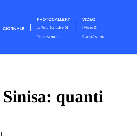
PHOTOGALLERY
VIDEO
Le Foto Esclusive Di
I Video Di
GIORNALE
PianetAzzurro
PianetAzzurro
Sinisa: quanti
d