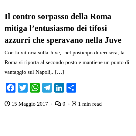
Il contro sorpasso della Roma
mitiga l’entusiasmo dei tifosi
azzurri che speravano nella Juve
Con la vittoria sulla Juve, nel posticipo di ieri sera, la
Roma si riporta al secondo posto e mantiene un punto di
vantaggio sul Napoli,. […]
Fa
T
W
Te
Li
C
ce
wi
ha
le
nk
on
15 Maggio 2017
0
1 min read
bo
tte
ts
gr
ed
di
ok
r
A
a
In
vi
pp
m
di