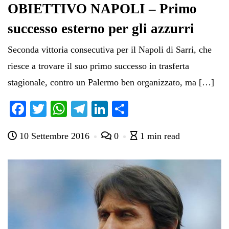
OBIETTIVO NAPOLI – Primo
successo esterno per gli azzurri
Seconda vittoria consecutiva per il Napoli di Sarri, che
riesce a trovare il suo primo successo in trasferta
stagionale, contro un Palermo ben organizzato, ma […]
Fa
T
W
Te
Li
C
ce
wi
ha
le
nk
on
10 Settembre 2016
0
1 min read
bo
tte
ts
gr
ed
di
ok
r
A
a
In
vi
pp
m
di