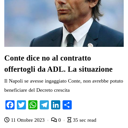
Conte dice no al contratto
offertogli da ADL. La situazione
Il Napoli se avesse ingaggiato Conte, non avrebbe potuto
beneficiare del Decreto crescita
Fa
T
W
Te
Li
C
ce
wi
ha
le
nk
on
11 Ottobre 2023
0
35 sec read
bo
tte
ts
gr
ed
di