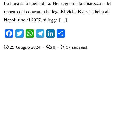
La linea sarà quella dura. Nel segno della chiarezza e del
rispetto del contratto che lega Khvicha Kvaratskhelia al
Napoli fino al 2027, si legge […]
Fa
T
W
Te
Li
C
ce
wi
ha
le
nk
on
29 Giugno 2024
0
57 sec read
bo
tte
ts
gr
ed
di
ok
r
A
a
In
vi
pp
m
di