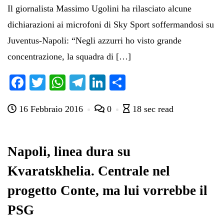
Il giornalista Massimo Ugolini ha rilasciato alcune
dichiarazioni ai microfoni di Sky Sport soffermandosi su
Juventus-Napoli: “Negli azzurri ho visto grande
concentrazione, la squadra di […]
Fa
T
W
Te
Li
C
ce
wi
ha
le
nk
on
16 Febbraio 2016
0
18 sec read
bo
tte
ts
gr
ed
di
ok
r
A
a
In
vi
pp
m
di
Napoli, linea dura su
Kvaratskhelia. Centrale nel
progetto Conte, ma lui vorrebbe il
PSG