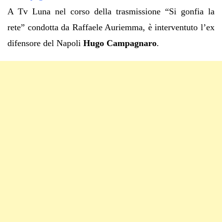
A Tv Luna nel corso della trasmissione “Si gonfia la
rete” condotta da Raffaele Auriemma, è interventuto l’ex
difensore del Napoli
Hugo Campagnaro
.