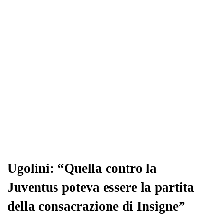
ok
r
A
a
In
vi
pp
m
di
Ugolini: “Quella contro la
Juventus poteva essere la partita
della consacrazione di Insigne”