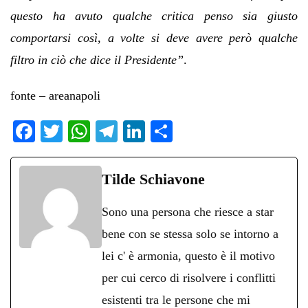
questo ha avuto qualche critica penso sia giusto
comportarsi così, a volte si deve avere però qualche
filtro in ciò che dice il Presidente”
.
fonte – areanapoli
Fa
T
W
Te
Li
C
ce
wi
ha
le
nk
on
bo
tte
ts
gr
ed
di
Tilde Schiavone
ok
r
A
a
In
vi
Sono una persona che riesce a star
pp
m
di
bene con se stessa solo se intorno a
lei c' è armonia, questo è il motivo
per cui cerco di risolvere i conflitti
esistenti tra le persone che mi