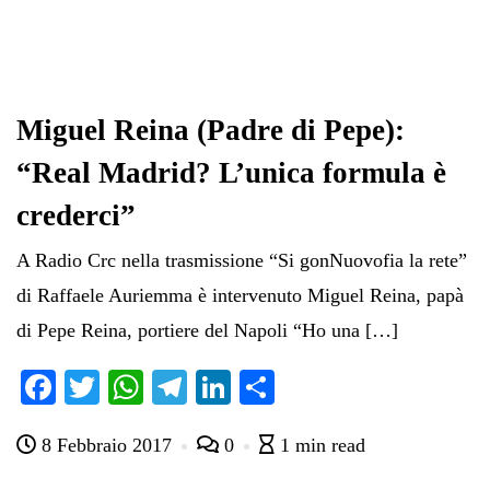
Miguel Reina (Padre di Pepe):
“Real Madrid? L’unica formula è
crederci”
A Radio Crc nella trasmissione “Si gonNuovofia la rete”
di Raffaele Auriemma è intervenuto Miguel Reina, papà
di Pepe Reina, portiere del Napoli “Ho una […]
Fa
T
W
Te
Li
C
ce
wi
ha
le
nk
on
8 Febbraio 2017
0
1 min read
bo
tte
ts
gr
ed
di