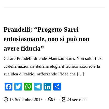
Prandelli: “Progetto Sarri
entusiasmante, non si può non
avere fiducia”
Cesare Prandelli difende Maurizio Sarri. Non solo: l’ex
ct della nazionale italiana elogia il tecnico azzurro e la
sua idea di calcio, rafforzando l’idea che […]
Fa
T
W
Te
Li
C
ce
wi
ha
le
nk
on
15 Settembre 2015
0
24 sec read
bo
tte
ts
gr
ed
di