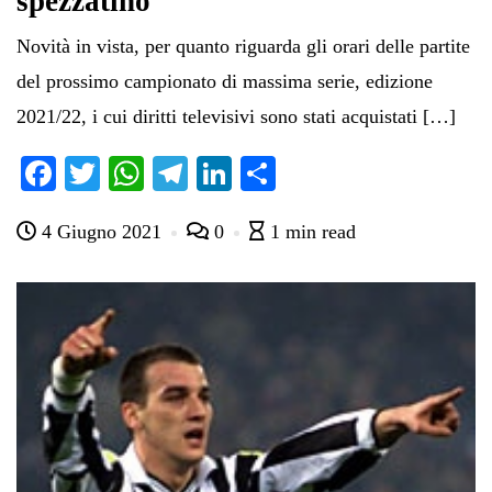
spezzatino
Novità in vista, per quanto riguarda gli orari delle partite
del prossimo campionato di massima serie, edizione
2021/22, i cui diritti televisivi sono stati acquistati […]
Fa
T
W
Te
Li
C
ce
wi
ha
le
nk
on
4 Giugno 2021
0
1 min read
bo
tte
ts
gr
ed
di
ok
r
A
a
In
vi
pp
m
di