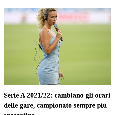
ok
r
A
a
In
vi
pp
m
di
Serie A 2021/22: cambiano gli orari
delle gare, campionato sempre più