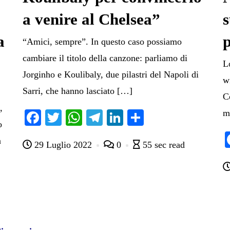
a venire al Chelsea”
s
a
“Amici, sempre”. In questo caso possiamo
cambiare il titolo della canzone: parliamo di
L
Jorginho e Koulibaly, due pilastri del Napoli di
wi
e
Sarri, che hanno lasciato […]
Co
,
m
Fa
T
W
Te
Li
C
o
ce
wi
ha
le
nk
on
n
29 Luglio 2022
0
55 sec read
bo
tte
ts
gr
ed
di
ok
r
A
a
In
vi
pp
m
di