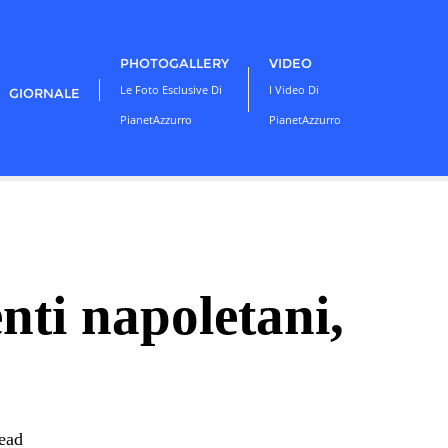
PHOTOGALLERY
VIDEO
Le Foto Esclusive Di
I Video Di
GIORNALE
PianetAzzurro
PianetAzzurro
nti napoletani,
read