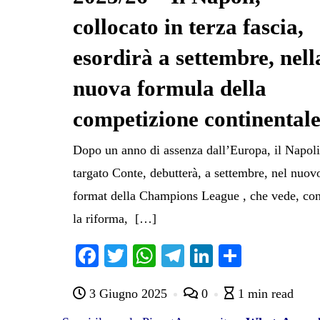
collocato in terza fascia,
esordirà a settembre, nell
nuova formula della
competizione continental
Dopo un anno di assenza dall’Europa, il Napoli
targato Conte, debutterà, a settembre, nel nuov
format della Champions League , che vede, co
la riforma, […]
Fa
T
W
Te
Li
C
ce
wi
ha
le
nk
on
3 Giugno 2025
0
1 min read
bo
tte
ts
gr
ed
di