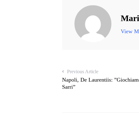
Mari
View Mo
Previous Article
Napoli, De Laurentiis: ”Giochiamo
Sarri”