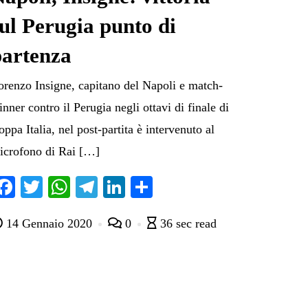
ul Perugia punto di
partenza
orenzo Insigne, capitano del Napoli e match-
nner contro il Perugia negli ottavi di finale di
ppa Italia, nel post-partita è intervenuto al
icrofono di Rai […]
Fa
T
W
Te
Li
C
ce
wi
ha
le
nk
on
14 Gennaio 2020
0
36 sec read
bo
tte
ts
gr
ed
di
ok
r
A
a
In
vi
pp
m
di