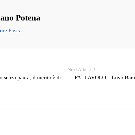
ano Potena
re Posts
Next Article
 senza paura, il merito è di
PALLAVOLO – Luvo Barattol