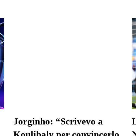
Jorginho: “Scrivevo a
Koulibaly per convincerlo
N