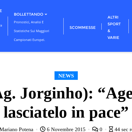
E
BOLLETTANDO
ALTRI
Pronostici, Analisi E
SPORT
ra
SCOMMESSE
&
Statistiche Sui Maggiori
VARIE
Campionati Europei.
NEWS
g. Jorginho): “Age
lasciatelo in pace”
Mariano Potena
6 Novembre 2015
0
44 sec 