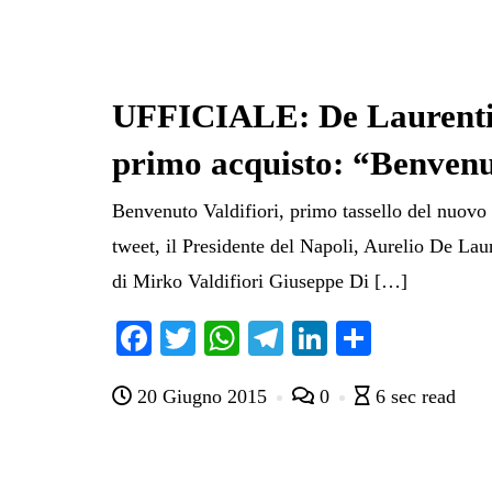
UFFICIALE: De Laurentii
primo acquisto: “Benvenut
Benvenuto Valdifiori, primo tassello del nuo
tweet, il Presidente del Napoli, Aurelio De Laur
di Mirko Valdifiori Giuseppe Di […]
Fa
T
W
Te
Li
C
ce
wi
ha
le
nk
on
20 Giugno 2015
0
6 sec read
bo
tte
ts
gr
ed
di
ok
r
A
a
In
vi
pp
m
di