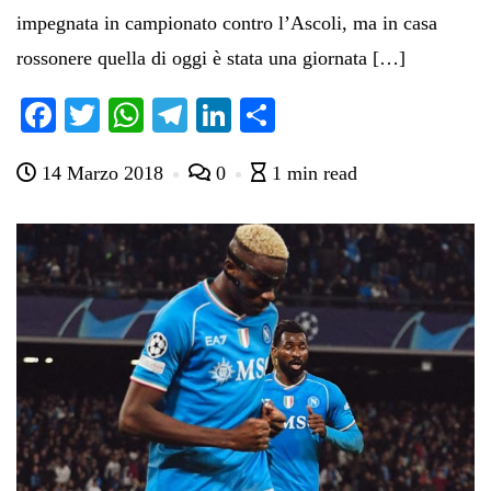
impegnata in campionato contro l’Ascoli, ma in casa
rossonere quella di oggi è stata una giornata […]
Fa
T
W
Te
Li
C
ce
wi
ha
le
nk
on
14 Marzo 2018
0
1 min read
bo
tte
ts
gr
ed
di
ok
r
A
a
In
vi
pp
m
di