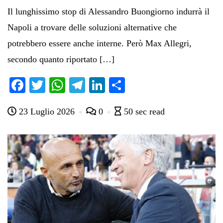
Il lunghissimo stop di Alessandro Buongiorno indurrà il
Napoli a trovare delle soluzioni alternative che
potrebbero essere anche interne. Però Max Allegri,
secondo quanto riportato […]
Fa
T
W
Te
Li
C
ce
wi
ha
le
nk
on
23 Luglio 2026
0
50 sec read
bo
tte
ts
gr
ed
di
ok
r
A
a
In
vi
pp
m
di