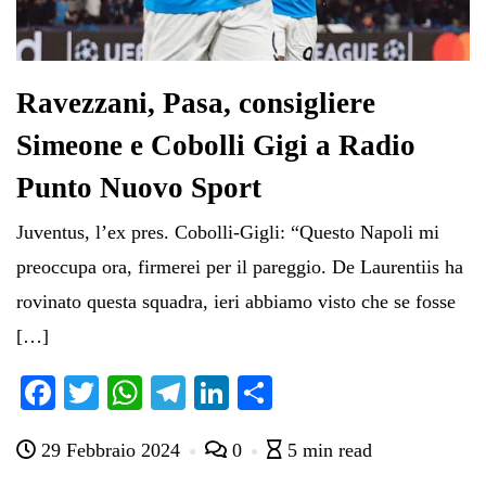
Ravezzani, Pasa, consigliere
Simeone e Cobolli Gigi a Radio
Punto Nuovo Sport
Juventus, l’ex pres. Cobolli-Gigli: “Questo Napoli mi
preoccupa ora, firmerei per il pareggio. De Laurentiis ha
rovinato questa squadra, ieri abbiamo visto che se fosse
[…]
Fa
T
W
Te
Li
C
ce
wi
ha
le
nk
on
29 Febbraio 2024
0
5 min read
bo
tte
ts
gr
ed
di