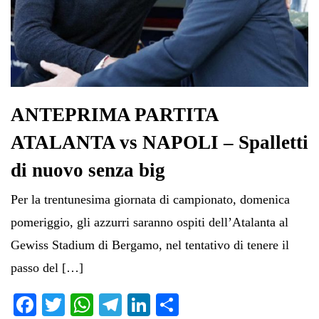
ANTEPRIMA PARTITA
ATALANTA vs NAPOLI – Spalletti
di nuovo senza big
Per la trentunesima giornata di campionato, domenica
pomeriggio, gli azzurri saranno ospiti dell’Atalanta al
Gewiss Stadium di Bergamo, nel tentativo di tenere il
passo del […]
Fa
T
W
Te
Li
C