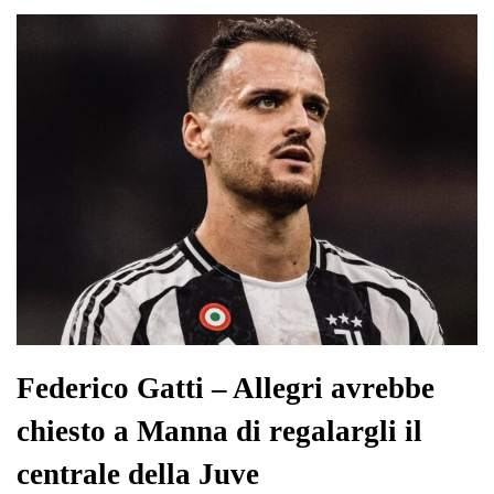
ok
r
A
a
In
vi
pp
m
di
Federico Gatti – Allegri avrebbe
chiesto a Manna di regalargli il
centrale della Juve