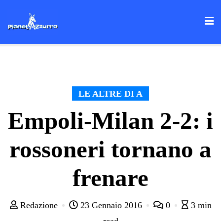
Skip
to
content
LE ALTRE DI A
Empoli-Milan 2-2: i
rossoneri tornano a
frenare
Redazione
23 Gennaio 2016
0
3 min
read