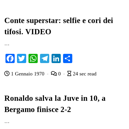
ok
r
A
a
In
vi
pp
m
di
Conte superstar: selfie e cori dei
tifosi. VIDEO
…
Fa
T
W
Te
Li
C
ce
wi
ha
le
nk
on
1 Gennaio 1970
0
24 sec read
bo
tte
ts
gr
ed
di
ok
r
A
a
In
vi
pp
m
di
Ronaldo salva la Juve in 10, a
Bergamo finisce 2-2
…