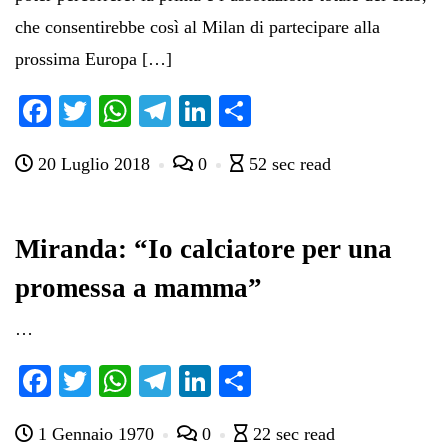
che consentirebbe così al Milan di partecipare alla
prossima Europa […]
Fa
T
W
Te
Li
C
ce
wi
ha
le
nk
on
20 Luglio 2018
0
52 sec read
bo
tte
ts
gr
ed
di
ok
r
A
a
In
vi
pp
m
di
Miranda: “Io calciatore per una
promessa a mamma”
…
Fa
T
W
Te
Li
C
ce
wi
ha
le
nk
on
1 Gennaio 1970
0
22 sec read
bo
tte
ts
gr
ed
di