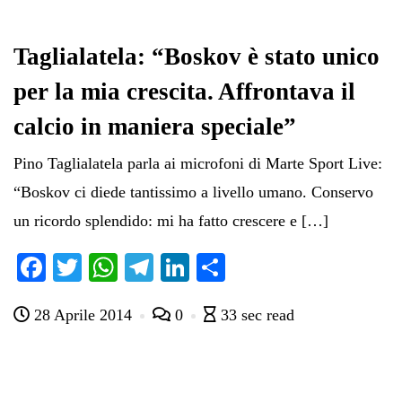
Taglialatela: “Boskov è stato unico
per la mia crescita. Affrontava il
calcio in maniera speciale”
Pino Taglialatela parla ai microfoni di Marte Sport Live:
“Boskov ci diede tantissimo a livello umano. Conservo
un ricordo splendido: mi ha fatto crescere e […]
Fa
T
W
Te
Li
C
ce
wi
ha
le
nk
on
28 Aprile 2014
0
33 sec read
bo
tte
ts
gr
ed
di
ok
r
A
a
In
vi
pp
m
di