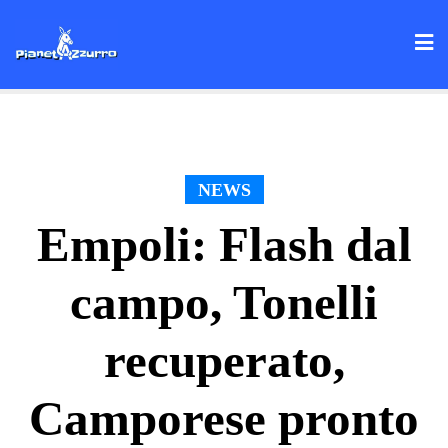
Skip
to
content
NEWS
Empoli: Flash dal
campo, Tonelli
recuperato,
Camporese pronto