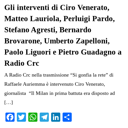
Gli interventi di Ciro Venerato,
Matteo Lauriola, Perluigi Pardo,
Stefano Agresti, Bernardo
Brovarone, Umberto Zapelloni,
Paolo Liguori e Pietro Guadagno a
Radio Crc
A Radio Crc nella trasmissione “Si gonfia la rete” di
Raffaele Auriemma è intervenuto Ciro Venerato,
giornalista “Il Milan in prima battuta era disposto ad
[…]
Fa
T
W
Te
Li
C
ce
wi
ha
le
nk
on