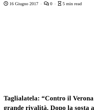
16 Giugno 2017
0
5 min read
bo
tte
ts
gr
ed
di
ok
r
A
a
In
vi
pp
m
di
Taglialatela: “Contro il Verona
grande rivalità. Dopo la sosta a