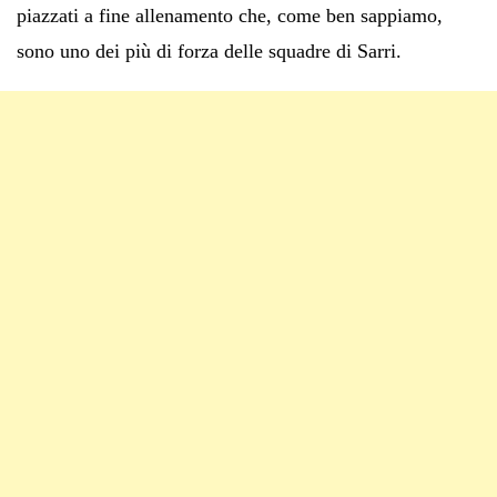
piazzati a fine allenamento che, come ben sappiamo,
sono uno dei più di forza delle squadre di Sarri.