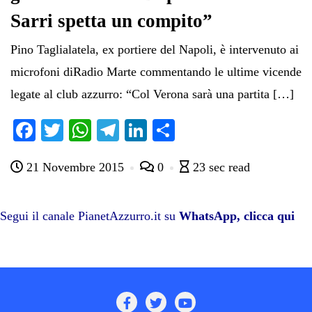
Sarri spetta un compito”
Pino Taglialatela, ex portiere del Napoli, è intervenuto ai
microfoni diRadio Marte commentando le ultime vicende
legate al club azzurro: “Col Verona sarà una partita […]
Fa
T
W
Te
Li
C
ce
wi
ha
le
nk
on
21 Novembre 2015
0
23 sec read
bo
tte
ts
gr
ed
di
ok
r
A
a
In
vi
pp
m
di
Segui il canale PianetAzzurro.it su
WhatsApp, clicca qui