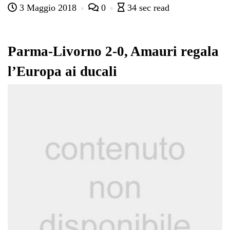
3 Maggio 2018
0
34 sec read
bo
tte
ts
gr
ed
di
ok
r
A
a
In
vi
pp
m
di
Parma-Livorno 2-0, Amauri regala
l’Europa ai ducali