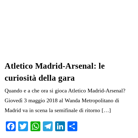
Atletico Madrid-Arsenal: le
curiosità della gara
Quando e a che ora si gioca Atletico Madrid-Arsenal?
Giovedì 3 maggio 2018 al Wanda Metropolitano di
Madrid va in scena la semifinale di ritorno […]
Fa
T
W
Te
Li
C
ce
wi
ha
le
nk
on