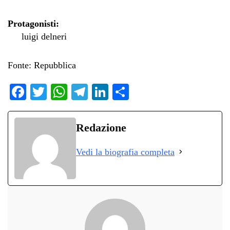
Protagonisti:
luigi delneri
Fonte: Repubblica
Fa
T
W
Te
Li
C
ce
wi
ha
le
nk
on
bo
tte
ts
gr
ed
di
Redazione
ok
r
A
a
In
vi
Vedi la biografia completa
pp
m
di