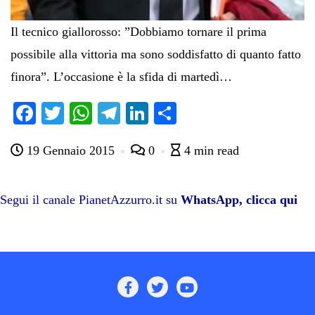
Il tecnico giallorosso: ”Dobbiamo tornare il prima
possibile alla vittoria ma sono soddisfatto di quanto fatto
finora”. L’occasione è la sfida di martedì…
Fa
T
W
Te
Li
C
ce
wi
ha
le
nk
on
19 Gennaio 2015
0
4 min read
bo
tte
ts
gr
ed
di
ok
r
A
a
In
vi
pp
m
di
Segui il canale PianetAzzurro.it su
WhatsApp, clicca qui