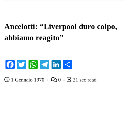
Ancelotti: “Liverpool duro colpo,
abbiamo reagito”
…
Fa
T
W
Te
Li
C
ce
wi
ha
le
nk
on
1 Gennaio 1970
0
21 sec read
bo
tte
ts
gr
ed
di
ok
r
A
a
In
vi
pp
m
di