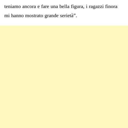
teniamo ancora e fare una bella figura, i ragazzi finora
mi hanno mostrato grande serietà”.