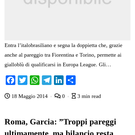
Entra l’italobrasiliano e segna la doppietta che, grazie
anche al pareggio tra Fiorentina e Torino, permette ai
gialloblù di qualificarsi in Europa League. Gli…
Fa
T
W
Te
Li
C
ce
wi
ha
le
nk
on
18 Maggio 2014
0
3 min read
bo
tte
ts
gr
ed
di
ok
r
A
a
In
vi
pp
m
di
Roma, Garcia: ”Troppi pareggi
ultimamente, ma bilancio resta