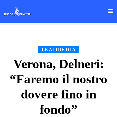
Skip
to
content
LE ALTRE DI A
Verona, Delneri:
“Faremo il nostro
dovere fino in
fondo”