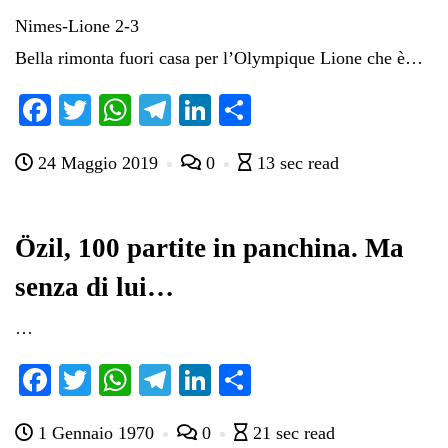
Nimes-Lione 2-3
Bella rimonta fuori casa per l’Olympique Lione che è…
Fa
T
W
Te
Li
C
ce
wi
ha
le
nk
on
24 Maggio 2019
0
13 sec read
bo
tte
ts
gr
ed
di
ok
r
A
a
In
vi
pp
m
di
Özil, 100 partite in panchina. Ma
senza di lui…
…
Fa
T
W
Te
Li
C
ce
wi
ha
le
nk
on
1 Gennaio 1970
0
21 sec read
bo
tte
ts
gr
ed
di