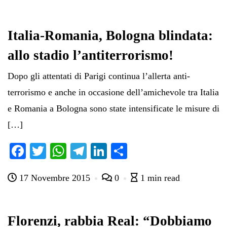
ok
r
A
a
In
vi
pp
m
di
Italia-Romania, Bologna blindata:
allo stadio l’antiterrorismo!
Dopo gli attentati di Parigi continua l’allerta anti-
terrorismo e anche in occasione dell’amichevole tra Italia
e Romania a Bologna sono state intensificate le misure di
[…]
Fa
T
W
Te
Li
C
ce
wi
ha
le
nk
on
17 Novembre 2015
0
1 min read
bo
tte
ts
gr
ed
di
ok
r
A
a
In
vi
pp
m
di
Florenzi, rabbia Real: “Dobbiamo