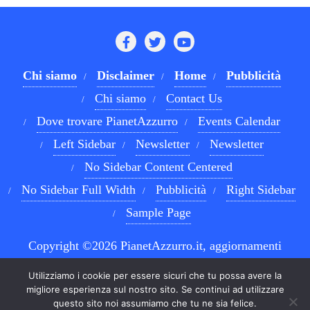
Chi siamo
Disclaimer
Home
Pubblicità
Chi siamo
Contact Us
Dove trovare PianetAzzurro
Events Calendar
Left Sidebar
Newsletter
Newsletter
No Sidebar Content Centered
No Sidebar Full Width
Pubblicità
Right Sidebar
Sample Page
Copyright ©2026 PianetAzzurro.it, aggiornamenti
costanti sul Calcio Napoli e sul mondo del betting . All
Utilizziamo i cookie per essere sicuri che tu possa avere la
rights reserved.
Powered by
WordPress
&
Designed by
migliore esperienza sul nostro sito. Se continui ad utilizzare
questo sito noi assumiamo che tu ne sia felice.