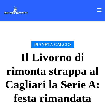
Skip
to
content
PIANETA CALCIO
Il Livorno di
rimonta strappa al
Cagliari la Serie A:
festa rimandata