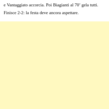
e Vantaggiato accorcia. Poi Biagianti al 70’ gela tutti.
Finisce 2-2: la festa deve ancora aspettare.