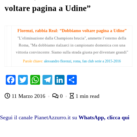
voltare pagina a Udine”
Florenzi, rabbia Real: “Dobbiamo voltare pagina a Udine”
"L’eliminazione dalla Champions brucia", ammette l’esterno della
Roma, "Ma dobbiamo rialzarci in campionato domenica con una
vittoria convincente. Siamo sulla strada giusta per diventare grandi"
Parole chiave:
alessandro florenzi, roma, fan club serie a 2015-2016
Fa
T
W
Te
Li
C
ce
wi
ha
le
nk
on
11 Marzo 2016
0
1 min read
bo
tte
ts
gr
ed
di
ok
r
A
a
In
vi
pp
m
di
Segui il canale PianetAzzurro.it su
WhatsApp, clicca qui