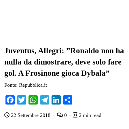
Juventus, Allegri: ”Ronaldo non ha
nulla da dimostrare, deve solo fare
gol. A Frosinone gioca Dybala”
Fonte: Repubblica.it
Fa
T
W
Te
Li
C
ce
wi
ha
le
nk
on
22 Settembre 2018
0
2 min read
bo
tte
ts
gr
ed
di
ok
r
A
a
In
vi