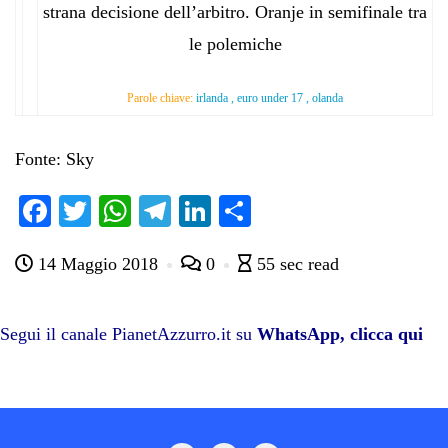
strana decisione dell’arbitro. Oranje in semifinale tra
le polemiche
Parole chiave:
irlanda , euro under 17 , olanda
Fonte: Sky
Fa
T
W
Te
Li
C
ce
wi
ha
le
nk
on
14 Maggio 2018
0
55 sec read
bo
tte
ts
gr
ed
di
ok
r
A
a
In
vi
pp
m
di
Segui il canale PianetAzzurro.it su
WhatsApp, clicca qui