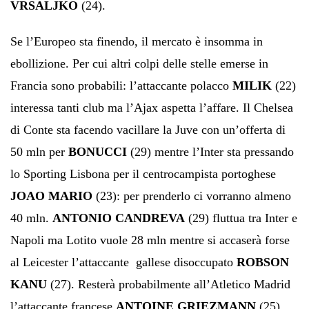
VRSALJKO
(24).
Se l’Europeo sta finendo, il mercato è insomma in
ebollizione. Per cui altri colpi delle stelle emerse in
Francia sono probabili: l’attaccante polacco
MILIK
(22)
interessa tanti club ma l’Ajax aspetta l’affare. Il Chelsea
di Conte sta facendo vacillare la Juve con un’offerta di
50 mln per
BONUCCI
(29) mentre l’Inter sta pressando
lo Sporting Lisbona per il centrocampista portoghese
JOAO MARIO
(23): per prenderlo ci vorranno almeno
40 mln.
ANTONIO CANDREVA
(29) fluttua tra Inter e
Napoli ma Lotito vuole 28 mln mentre si accaserà forse
al Leicester l’attaccante gallese disoccupato
ROBSON
KANU
(27). Resterà probabilmente all’Atletico Madrid
l’attaccante francese
ANTOINE GRIEZMANN
(25),