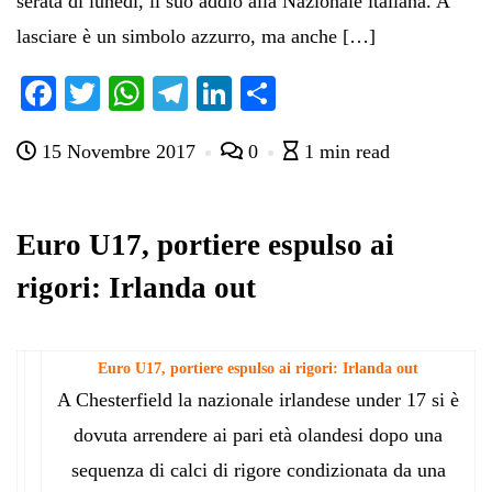
serata di lunedì, il suo addio alla Nazionale italiana. A
lasciare è un simbolo azzurro, ma anche […]
Fa
T
W
Te
Li
C
ce
wi
ha
le
nk
on
15 Novembre 2017
0
1 min read
bo
tte
ts
gr
ed
di
ok
r
A
a
In
vi
pp
m
di
Euro U17, portiere espulso ai
rigori: Irlanda out
Euro U17, portiere espulso ai rigori: Irlanda out
A Chesterfield la nazionale irlandese under 17 si è
dovuta arrendere ai pari età olandesi dopo una
sequenza di calci di rigore condizionata da una