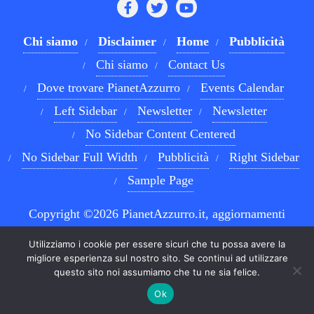
Chi siamo
Disclaimer
Home
Pubblicità
Chi siamo
Contact Us
Dove trovare PianetAzzurro
Events Calendar
Left Sidebar
Newsletter
Newsletter
No Sidebar Content Centered
No Sidebar Full Width
Pubblicità
Right Sidebar
Sample Page
Copyright ©2026 PianetAzzurro.it, aggiornamenti
costanti sul Calcio Napoli e sul mondo del betting . All
Utilizziamo i cookie per essere sicuri che tu possa avere la
rights reserved.
Powered by
WordPress
&
Designed by
migliore esperienza sul nostro sito. Se continui ad utilizzare
questo sito noi assumiamo che tu ne sia felice.
Bizberg Themes
Ok