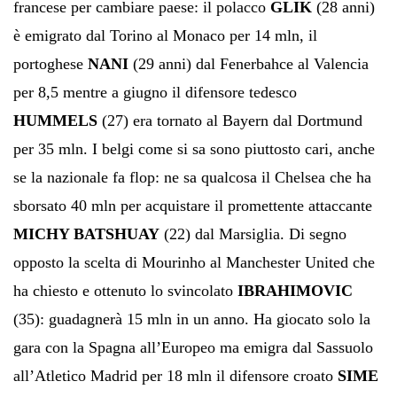
francese per cambiare paese: il polacco
GLIK
(28 anni)
è emigrato dal Torino al Monaco per 14 mln, il
portoghese
NANI
(29 anni) dal Fenerbahce al Valencia
per 8,5 mentre a giugno il difensore tedesco
HUMMELS
(27) era tornato al Bayern dal Dortmund
per 35 mln. I belgi come si sa sono piuttosto cari, anche
se la nazionale fa flop: ne sa qualcosa il Chelsea che ha
sborsato 40 mln per acquistare il promettente attaccante
MICHY BATSHUAY
(22) dal Marsiglia. Di segno
opposto la scelta di Mourinho al Manchester United che
ha chiesto e ottenuto lo svincolato
IBRAHIMOVIC
(35): guadagnerà 15 mln in un anno. Ha giocato solo la
gara con la Spagna all’Europeo ma emigra dal Sassuolo
all’Atletico Madrid per 18 mln il difensore croato
SIME