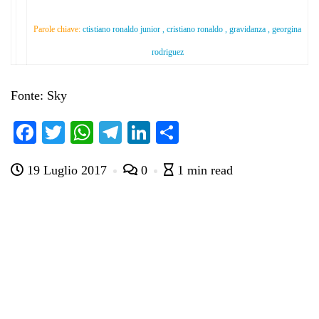
Parole chiave:
ctistiano ronaldo junior , cristiano ronaldo , gravidanza , georgina
rodriguez
Fonte: Sky
Fa
T
W
Te
Li
C
ce
wi
ha
le
nk
on
19 Luglio 2017
0
1 min read
bo
tte
ts
gr
ed
di
ok
r
A
a
In
vi
pp
m
di