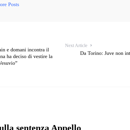
re Posts
Next Article
ain e domani incontra il
Da Torino: Juve non int
a ha deciso di vestire la
 Vesuvio”
ulla sentenza Appello