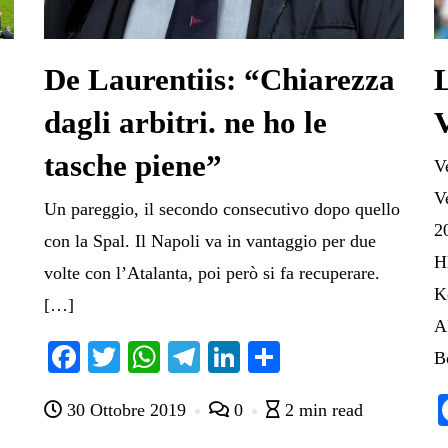
De Laurentiis: “Chiarezza
L
dagli arbitri. ne ho le
tasche piene”
V
V
Un pareggio, il secondo consecutivo dopo quello
2
con la Spal. Il Napoli va in vantaggio per due
H
volte con l’Atalanta, poi però si fa recuperare.
K
[…]
A
Fa
T
W
Te
Li
C
B
ce
wi
ha
le
nk
on
30 Ottobre 2019
0
2 min read
bo
tte
ts
gr
ed
di