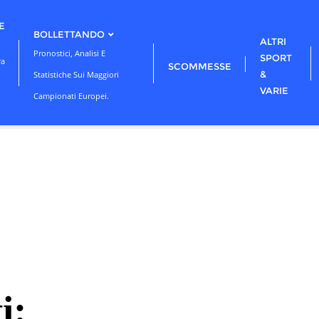
E
BOLLETTANDO
ALTRI
Pronostici, Analisi E
SPORT
ra
SCOMMESSE
&
Statistiche Sui Maggiori
VARIE
Campionati Europei.
i: