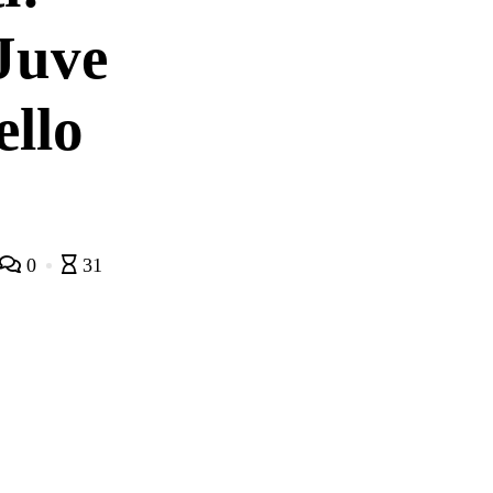
Juve
ello
0
31