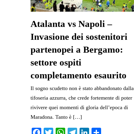
Atalanta vs Napoli –
Invasione dei sostenitori
partenopei a Bergamo:
settore ospiti
completamento esaurito
Il sogno scudetto non è stato abbandonato dalla
tifoseria azzurra, che crede fortemente di poter
rivivere quei momenti di gloria dell’epoca di
Maradona. Tanto è […]
Fa
T
W
Te
Li
C