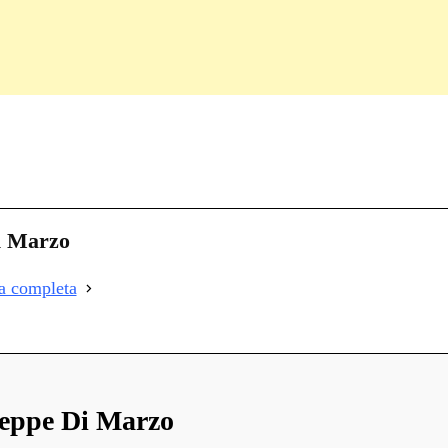
C
on
i
i Marzo
i
ia completa
i
eppe Di Marzo