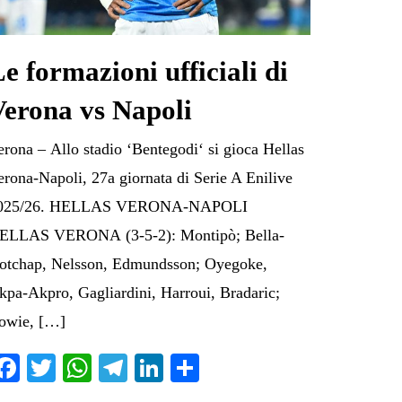
e formazioni ufficiali di
Verona vs Napoli
erona – Allo stadio ‘Bentegodi‘ si gioca Hellas
erona-Napoli, 27a giornata di Serie A Enilive
025/26. HELLAS VERONA-NAPOLI
ELLAS VERONA (3-5-2): Montipò; Bella-
otchap, Nelsson, Edmundsson; Oyegoke,
kpa-Akpro, Gagliardini, Harroui, Bradaric;
owie, […]
Fa
T
W
Te
Li
C
ce
wi
ha
le
nk
on