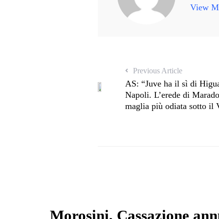
View Mo
Previous Article
AS: “Juve ha il sì di Higu
Napoli. L’erede di Maradon
maglia più odiata sotto il
Morosini, Cassazione ann