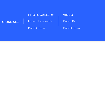
PHOTOGALLERY
VIDEO
Le Foto Esclusive Di
I Video Di
GIORNALE
PianetAzzurro
PianetAzzurro