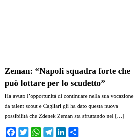
Zeman: “Napoli squadra forte che
può lottare per lo scudetto”
Ha avuto l’opportunità di continuare nella sua vocazione
da talent scout e Cagliari gli ha dato questa nuova
possibilità che Zdenek Zeman sta sfruttando nel […]
Fa
T
W
Te
Li
C