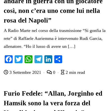
andare in guerra con un giocatore
così, non c’era uno come lui nella
rosa del Napoli”
A Radio Marte nel corso della trasmissione “Si gonfia la
rete” di Raffaele Auriemma è intervenuto Rudi Garcia,
allenatore. “Ho il lusso di avere un […]
Fa
T
W
Te
Li
C
ce
wi
ha
le
nk
on
3 Settembre 2021
0
2 min read
bo
tte
ts
gr
ed
di
ok
r
A
a
In
vi
pp
m
di
Furio Fedele: “Allan, Jorginho ed
Hamsik sono la vera forza del