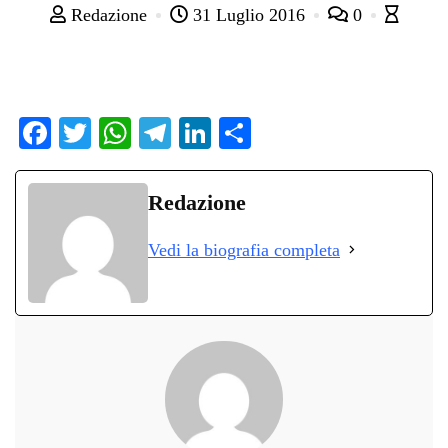
Redazione
31 Luglio 2016
0
Fa
T
W
Te
Li
C
ce
wi
ha
le
nk
on
bo
tte
ts
gr
ed
di
Redazione
ok
r
A
a
In
vi
Vedi la biografia completa
pp
m
di