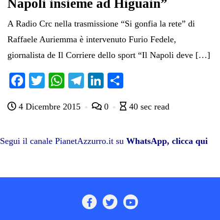
Napoli insieme ad Higuain”
A Radio Crc nella trasmissione “Si gonfia la rete” di
Raffaele Auriemma è intervenuto Furio Fedele,
giornalista de Il Corriere dello sport “Il Napoli deve […]
Fa
T
W
Te
Li
C
ce
wi
ha
le
nk
on
4 Dicembre 2015
0
40 sec read
bo
tte
ts
gr
ed
di
ok
r
A
a
In
vi
pp
m
di
Segui il canale PianetAzzurro.it su
WhatsApp, clicca qui