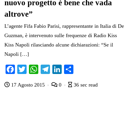
nuovo progetto è bene che vada
altrove”
L’agente Fifa Fabio Parisi, rappresentante in Italia di De
Guzman, è intervenuto sulle frequenze di Radio Kiss
Kiss Napoli rilasciando alcune dichiarazioni: “Se il
Napoli […]
Fa
T
W
Te
Li
C
ce
wi
ha
le
nk
on
17 Agosto 2015
0
36 sec read
bo
tte
ts
gr
ed
di
ok
r
A
a
In
vi
pp
m
di