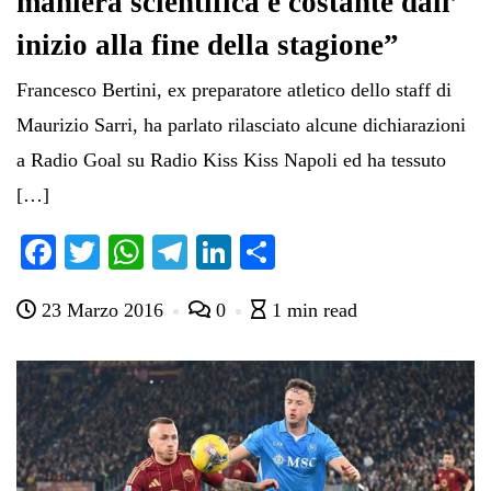
maniera scientifica e costante dall’
inizio alla fine della stagione”
Francesco Bertini, ex preparatore atletico dello staff di
Maurizio Sarri, ha parlato rilasciato alcune dichiarazioni
a Radio Goal su Radio Kiss Kiss Napoli ed ha tessuto
[…]
Fa
T
W
Te
Li
C
ce
wi
ha
le
nk
on
23 Marzo 2016
0
1 min read
bo
tte
ts
gr
ed
di
ok
r
A
a
In
vi
pp
m
di