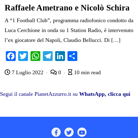
Raffaele Ametrano e Nicolò Schira
A “1 Football Club”, programma radiofonico condotto da
Luca Cerchione in onda su 1 Station Radio, è intervenuto
l’ex giocatore del Napoli, Claudio Bellucci. Di […]
Fa
T
W
Te
Li
C
ce
wi
ha
le
nk
on
7 Luglio 2022
0
10 min read
bo
tte
ts
gr
ed
di
ok
r
A
a
In
vi
pp
m
di
Segui il canale PianetAzzurro.it su
WhatsApp, clicca qui