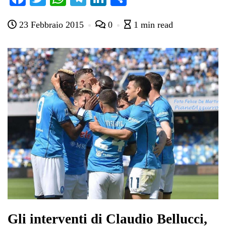
ce
wi
ha
le
nk
on
23 Febbraio 2015
0
1 min read
bo
tte
ts
gr
ed
di
ok
r
A
a
In
vi
pp
m
di
Gli interventi di Claudio Bellucci,