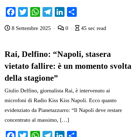
Fa
T
W
Te
Li
C
ce
wi
ha
le
nk
on
8 Settembre 2025
0
45 sec read
bo
tte
ts
gr
ed
di
ok
r
A
a
In
vi
pp
m
di
Rai, Delfino: “Napoli, stasera
vietato fallire: è un momento svolta
della stagione”
Giulio Delfino, giornalista Rai, è intervenuto ai
microfoni di Radio Kiss Kiss Napoli. Ecco quanto
evidenziato da Pianetazzurro: “Il Napoli deve restare
concentrato al massimo, […]
Fa
T
W
Te
Li
C