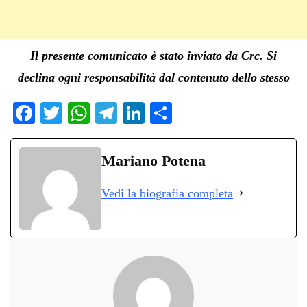
Il presente comunicato è stato inviato da Crc. Si
declina ogni responsabilità dal contenuto dello stesso
Fa
T
W
Te
Li
C
ce
wi
ha
le
nk
on
bo
tte
ts
gr
ed
di
Mariano Potena
ok
r
A
a
In
vi
Vedi la biografia completa
pp
m
di