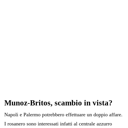
ok
r
A
a
In
vi
pp
m
di
Munoz-Britos, scambio in vista?
Napoli e Palermo potrebbero effettuare un doppio affare.
I rosanero sono interessati infatti al centrale azzurro