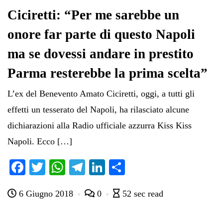
Ciciretti: “Per me sarebbe un
onore far parte di questo Napoli
ma se dovessi andare in prestito
Parma resterebbe la prima scelta”
L’ex del Benevento Amato Ciciretti, oggi, a tutti gli
effetti un tesserato del Napoli, ha rilasciato alcune
dichiarazioni alla Radio ufficiale azzurra Kiss Kiss
Napoli. Ecco […]
Fa
T
W
Te
Li
C
ce
wi
ha
le
nk
on
6 Giugno 2018
0
52 sec read
bo
tte
ts
gr
ed
di
ok
r
A
a
In
vi