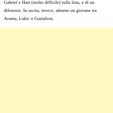
Gabriel e Hart (molto difficile) sulla lista, e di un
difensore. In uscita, invece, almeno un giovane tra
Aramu, Lukic o Gustafson.