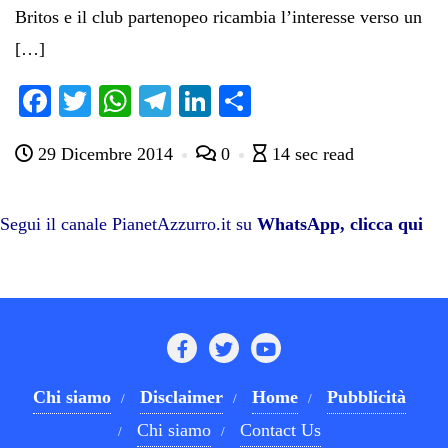
Britos e il club partenopeo ricambia l’interesse verso un
[…]
Fa
T
W
Te
Li
C
ce
wi
ha
le
nk
on
29 Dicembre 2014
0
14 sec read
bo
tte
ts
gr
ed
di
ok
r
A
a
In
vi
pp
m
di
Segui il canale PianetAzzurro.it su
WhatsApp, clicca qui
Chi siamo
Disclaimer
Home
Pubblicità
Chi siamo
Contact Us