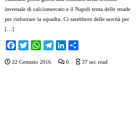
invernale di calciomercato e il Napoli tenta delle strade
per rinforzare la squadra. Ci sarebbero delle novità per
[…]
Fa
T
W
Te
Li
C
ce
wi
ha
le
nk
on
22 Gennaio 2016
0
37 sec read
bo
tte
ts
gr
ed
di
ok
r
A
a
In
vi
pp
m
di