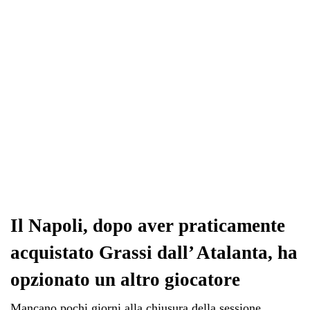
pp
m
di
Il Napoli, dopo aver praticamente
acquistato Grassi dall’ Atalanta, ha
opzionato un altro giocatore
Mancano pochi giorni alla chiusura della sessione