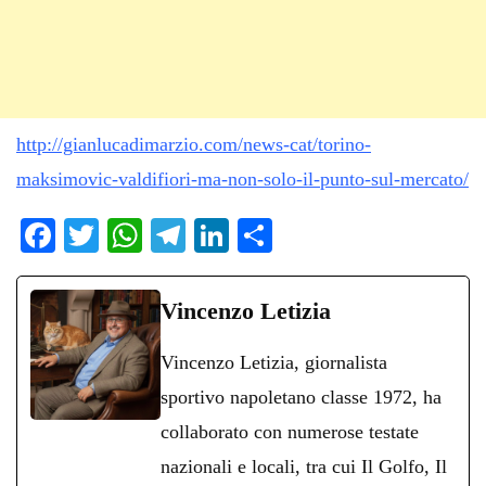
http://gianlucadimarzio.com/news-cat/torino-
maksimovic-valdifiori-ma-non-solo-il-punto-sul-mercato/
Fa
T
W
Te
Li
C
ce
wi
ha
le
nk
on
bo
tte
ts
gr
ed
di
Vincenzo Letizia
ok
r
A
a
In
vi
Vincenzo Letizia, giornalista
pp
m
di
sportivo napoletano classe 1972, ha
collaborato con numerose testate
nazionali e locali, tra cui Il Golfo, Il