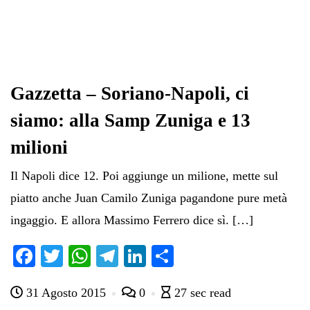
Gazzetta – Soriano-Napoli, ci
siamo: alla Samp Zuniga e 13
milioni
Il Napoli dice 12. Poi aggiunge un milione, mette sul
piatto anche Juan Camilo Zuniga pagandone pure metà
ingaggio. E allora Massimo Ferrero dice sì. […]
Fa
T
W
Te
Li
C
ce
wi
ha
le
nk
on
31 Agosto 2015
0
27 sec read
bo
tte
ts
gr
ed
di