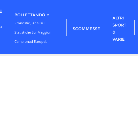
E
BOLLETTANDO
ALTRI
Pronostici, Analisi E
SPORT
ra
SCOMMESSE
&
Statistiche Sui Maggiori
VARIE
Campionati Europei.