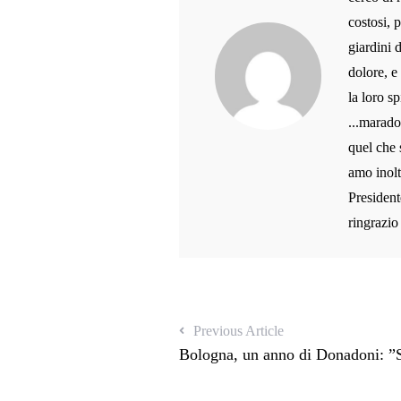
costosi, 
giardini 
dolore, e
la loro sp
...marado
quel che 
amo inolt
President
ringrazio
Previous Article
Bologna, un anno di Donadoni: ”