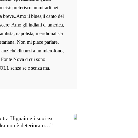
recisi: preferisco ammirarli nei
a breve..Amo il blues,il canto del
scere; Amo gli indiani d' america,
anilista, napolista, meridionalista
etariana. Non mi piace parlare,
o anziché dinanzi a un microfono,
le Fonte Nova d cui sono
OLI, senza se e senza ma,
o tra Higuain e i suoi ex
ra non è deteriorato…”