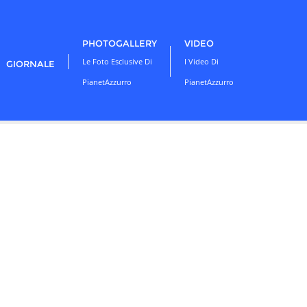
PHOTOGALLERY
VIDEO
Le Foto Esclusive Di
I Video Di
GIORNALE
PianetAzzurro
PianetAzzurro