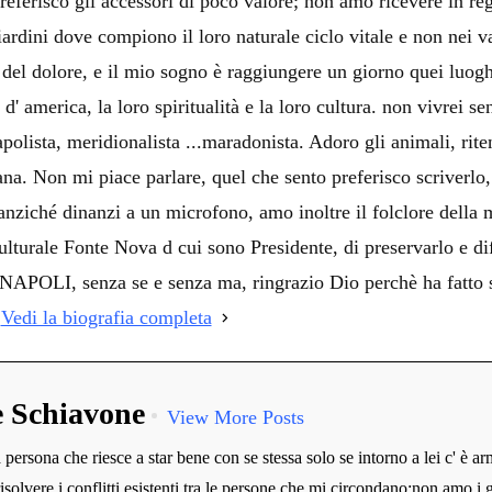
preferisco gli accessori di poco valore; non amo ricevere in rega
iardini dove compiono il loro naturale ciclo vitale e non nei
o del dolore, e il mio sogno è raggiungere un giorno quei luog
d' america, la loro spiritualità e la loro cultura. non vivrei se
polista, meridionalista ...maradonista. Adoro gli animali, rite
ana. Non mi piace parlare, quel che sento preferisco scriverl
ziché dinanzi a un microfono, amo inoltre il folclore della mi
lturale Fonte Nova d cui sono Presidente, di preservarlo e dif
LI, senza se e senza ma, ringrazio Dio perchè ha fatto sì 
!
Vedi la biografia completa
e Schiavone
View More Posts
persona che riesce a star bene con se stessa solo se intorno a lei c' è ar
risolvere i conflitti esistenti tra le persone che mi circondano;non amo i g