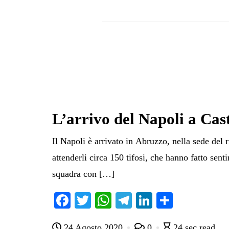
L’arrivo del Napoli a Cas
Il Napoli è arrivato in Abruzzo, nella sede del 
attenderli circa 150 tifosi, che hanno fatto senti
squadra con […]
Fa
T
W
Te
Li
C
ce
wi
ha
le
nk
on
24 Agosto 2020
0
24 sec read