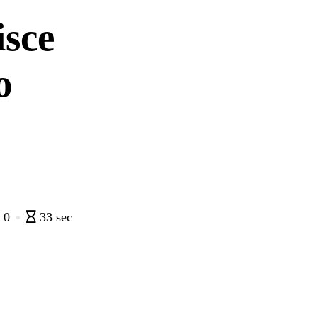
isce
o
e
0
33 sec