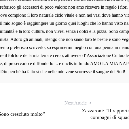
preferisco gli accessori di poco valore; non amo ricevere in regalo i fiori 
dove compiono il loro naturale ciclo vitale e non nei vasi dove hanno vit
 il mio sogno è raggiungere un giorno quei luoghi che lo hanno visto na
iritualità e la loro cultura. non vivrei senza i dolci e la pizza. Sono camp
nista. Adoro gli animali, ritengo che non siano loro le bestie e sono veg
sento preferisco scriverlo, so esprimermi meglio con una penna in man
re il folclore della mia terra e cerco, attraverso l' Associazione Cultura
e, di preservarlo e diffonderlo ... e duclis in fundo AMO LA MIA NAP
 Dio perchè ha fatto sì che nelle mie vene scorresse il sangue del Sud!
Next Article
Zazzaroni: “Il rapport
Sono cresciuto molto”
compagni di squad