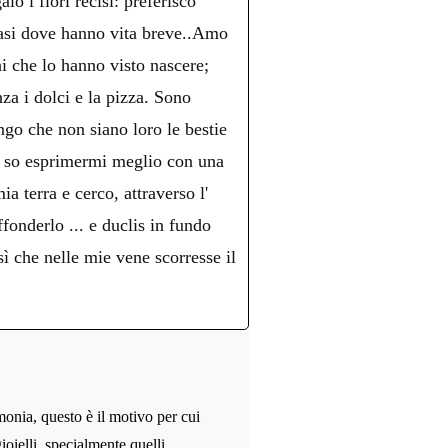
lo i fiori recisi: preferisco
 vasi dove hanno vita breve..Amo
hi che lo hanno visto nascere;
nza i dolci e la pizza. Sono
ngo che non siano loro le bestie
o, so esprimermi meglio con una
a terra e cerco, attraverso l'
fonderlo ... e duclis in fundo
che nelle mie vene scorresse il
monia, questo è il motivo per cui
ioielli, specialmente quelli