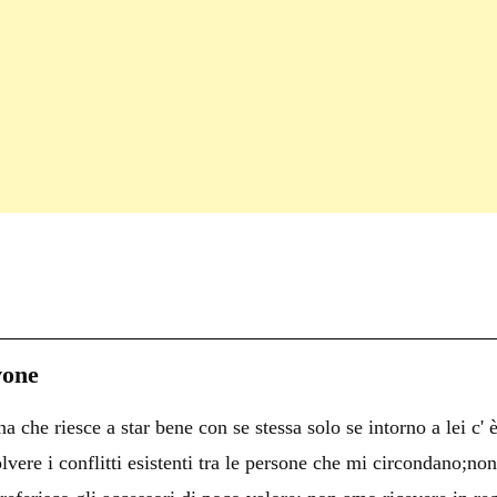
C
on
i
vone
i
 che riesce a star bene con se stessa solo se intorno a lei c' 
i
olvere i conflitti esistenti tra le persone che mi circondano;no