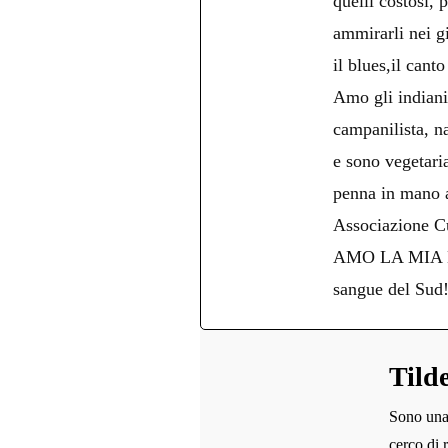
quelli costosi, 
ammirarli nei g
il blues,il cant
Amo gli indiani 
campanilista, na
e sono vegetari
penna in mano an
Associazione Cu
AMO LA MIA NAPO
sangue del Sud
Tild
Sono una 
cerco di 