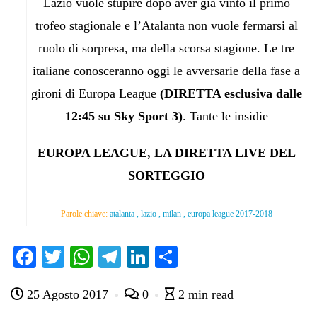
Lazio vuole stupire dopo aver già vinto il primo
trofeo stagionale e l’Atalanta non vuole fermarsi al
ruolo di sorpresa, ma della scorsa stagione. Le tre
italiane conosceranno oggi le avversarie della fase a
gironi di Europa League
(DIRETTA esclusiva dalle
12:45 su Sky Sport 3)
. Tante le insidie
EUROPA LEAGUE, LA DIRETTA LIVE DEL
SORTEGGIO
Parole chiave:
atalanta , lazio , milan , europa league 2017-2018
Fa
T
W
Te
Li
C
ce
wi
ha
le
nk
on
25 Agosto 2017
0
2 min read
bo
tte
ts
gr
ed
di