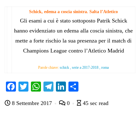
Schick, edema a coscia sinistra. Salta l’Atletico
Gli esami a cui è stato sottoposto Patrik Schick
hanno evidenziato un edema alla coscia sinistra, che
mette a forte rischio la sua presenza per il match di
Champions League contro l’Atletico Madrid
Parole chiave:
schick , serie a 2017-2018 , roma
Fa
T
W
Te
Li
C
ce
wi
ha
le
nk
on
8 Settembre 2017
0
45 sec read
bo
tte
ts
gr
ed
di
ok
r
A
a
In
vi
pp
m
di