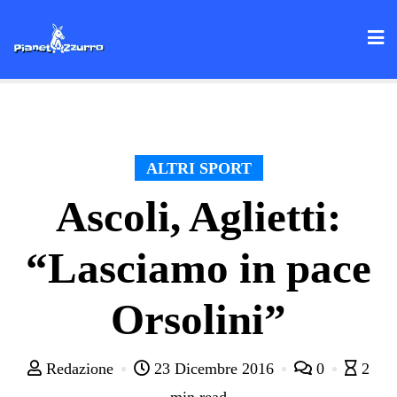
Skip
to
content
ALTRI SPORT
Ascoli, Aglietti:
“Lasciamo in pace
Orsolini”
Redazione
23 Dicembre 2016
0
2
min read