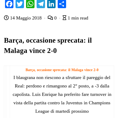
Fa
T
W
Te
Li
C
ce
wi
ha
le
nk
on
14 Maggio 2018
0
1 min read
bo
tte
ts
gr
ed
di
ok
r
A
a
In
vi
pp
m
di
Barça, occasione sprecata: il
Malaga vince 2-0
Barça, occasione sprecata: il Malaga vince 2-0
I blaugrana non riescono a sfruttare il pareggio del
Real: perdono e rimangono al 2° posto, a -3 dalla
capolista. Luis Enrique ha preferito fare turnover in
vista della partita contro la Juventus in Champions
League di martedì prossimo