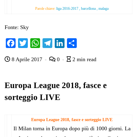
Parole chiave:
liga 2016-2017 , barcellona , malaga
Fonte: Sky
Fa
T
W
Te
Li
C
ce
wi
ha
le
nk
on
8 Aprile 2017
0
2 min read
bo
tte
ts
gr
ed
di
ok
r
A
a
In
vi
pp
m
di
Europa League 2018, fasce e
sorteggio LIVE
Europa League 2018, fasce e sorteggio LIVE
Il Milan torna in Europa dopo più di 1000 giorni. La