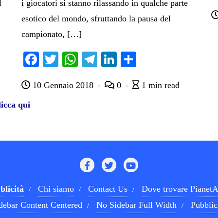
l
i giocatori si stanno rilassando in qualche parte
esotico del mondo, sfruttando la pausa del
campionato, […]
Fa
T
W
Te
Li
C
ce
wi
ha
le
nk
on
10 Gennaio 2018
0
1 min read
bo
tte
ts
gr
ed
di
ok
r
A
a
In
vi
icca qui
pp
m
di
blicità
Chi siamo
Contact Us
Dove trovare PianetA
debar Content Centered
No Sidebar Full Width
Pubblic