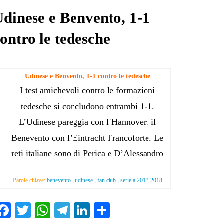
dinese e Benvento, 1-1
ontro le tedesche
Udinese e Benvento, 1-1 contro le tedesche
I test amichevoli contro le formazioni
tedesche si concludono entrambi 1-1.
L’Udinese pareggia con l’Hannover, il
Benevento con l’Eintracht Francoforte. Le
reti italiane sono di Perica e D’Alessandro
Parole chiave:
benevento , udinese , fan club , serie a 2017-2018
Fa
T
W
Te
Li
C