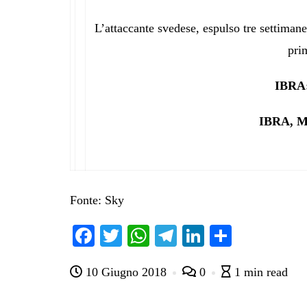
L’attaccante svedese, espulso tre settimane
pri
IBRA
IBRA, 
Fonte: Sky
Fa
T
W
Te
Li
C
ce
wi
ha
le
nk
on
10 Giugno 2018
0
1 min read
bo
tte
ts
gr
ed
di
ok
r
A
a
In
vi