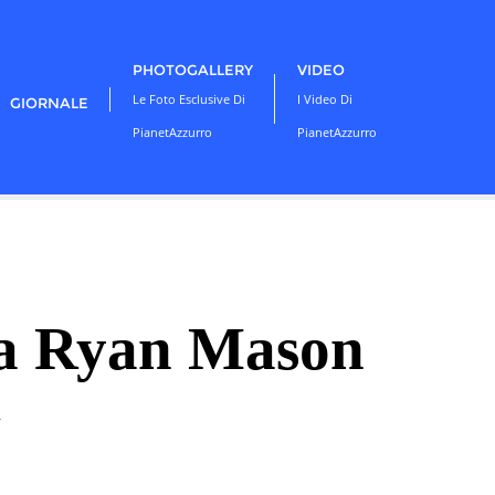
PHOTOGALLERY
VIDEO
Le Foto Esclusive Di
I Video Di
GIORNALE
PianetAzzurro
PianetAzzurro
a a Ryan Mason
d