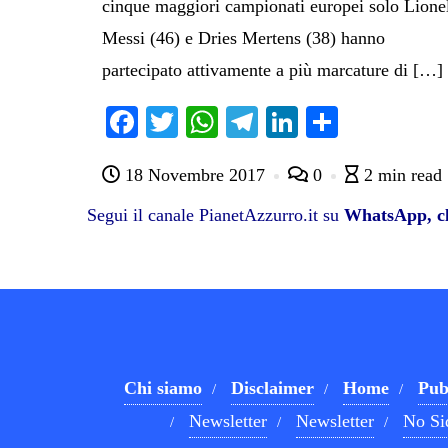
cinque maggiori campionati europei solo Lione
Messi (46) e Dries Mertens (38) hanno
partecipato attivamente a più marcature di […]
Fa
T
W
Te
Li
C
ce
wi
ha
le
nk
on
18 Novembre 2017
0
2 min read
bo
tte
ts
gr
ed
di
ok
r
A
a
In
vi
Segui il canale PianetAzzurro.it su
WhatsApp, cl
pp
m
di
Chi siamo
Disclaimer
Home
Pub
Newsletter
Newsletter
No Si