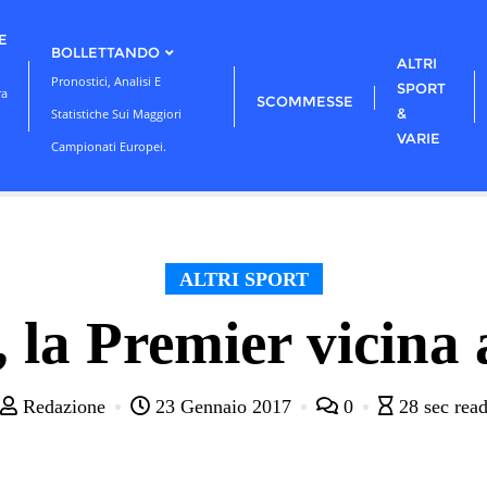
E
BOLLETTANDO
ALTRI
Pronostici, Analisi E
SPORT
ra
SCOMMESSE
&
Statistiche Sui Maggiori
VARIE
Campionati Europei.
ALTRI SPORT
, la Premier vicin
Redazione
23 Gennaio 2017
0
28 sec rea