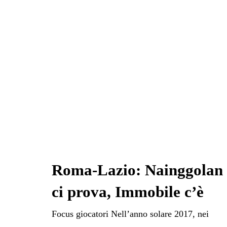
pp
m
di
Roma-Lazio: Nainggolan
ci prova, Immobile c’è
Focus giocatori Nell’anno solare 2017, nei