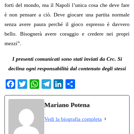
forti del mondo, ma il Napoli l’unica cosa che deve fare
è non pensare a ciò. Deve giocare una partita normale
senza avere paura perché il gioco espresso è davvero
bello. Bisognerà avere coraggio e credere nei propri
mezzi”.
I presenti comunicati sono stati inviati da Crc. Si
declina ogni responsabilità dal contenuto degli stessi
Fa
T
W
Te
Li
C
ce
wi
ha
le
nk
on
bo
tte
ts
gr
ed
di
Mariano Potena
ok
r
A
a
In
vi
Vedi la biografia completa
pp
m
di