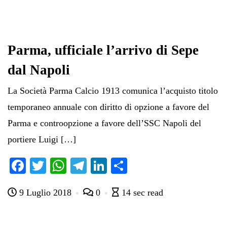
Parma, ufficiale l’arrivo di Sepe
dal Napoli
La Società Parma Calcio 1913 comunica l’acquisto titolo
temporaneo annuale con diritto di opzione a favore del
Parma e controopzione a favore dell’SSC Napoli del
portiere Luigi […]
Fa
T
W
Te
Li
C
ce
wi
ha
le
nk
on
9 Luglio 2018
0
14 sec read
bo
tte
ts
gr
ed
di
ok
r
A
a
In
vi