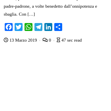
padre-padrone, a volte benedetto dall’onnipotenza e
sbaglia. Con […]
Fa
T
W
Te
Li
C
ce
wi
ha
le
nk
on
13 Marzo 2019
0
47 sec read
bo
tte
ts
gr
ed
di
ok
r
A
a
In
vi
pp
m
di