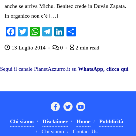
anche se arriva Michu. Benitez crede in Duvàn Zapata.
In organico non c’è […]
Fa
T
W
Te
Li
C
ce
wi
ha
le
nk
on
13 Luglio 2014
0
2 min read
bo
tte
ts
gr
ed
di
ok
r
A
a
In
vi
pp
m
di
Segui il canale PianetAzzurro.it su
WhatsApp, clicca qui
Chi siamo
Disclaimer
Home
Pubblicità
Chi siamo
Contact Us