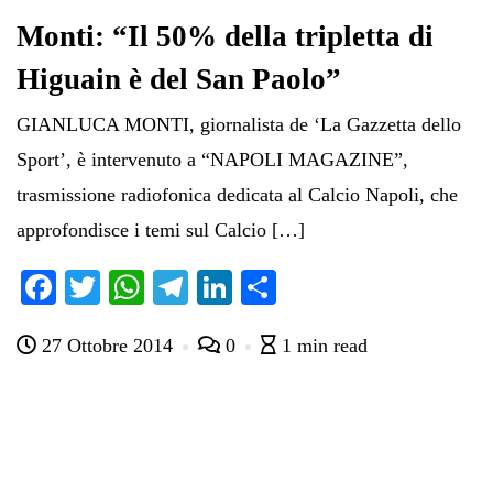
Monti: “Il 50% della tripletta di
Higuain è del San Paolo”
GIANLUCA MONTI, giornalista de ‘La Gazzetta dello
Sport’, è intervenuto a “NAPOLI MAGAZINE”,
trasmissione radiofonica dedicata al Calcio Napoli, che
approfondisce i temi sul Calcio […]
Fa
T
W
Te
Li
C
ce
wi
ha
le
nk
on
27 Ottobre 2014
0
1 min read
bo
tte
ts
gr
ed
di
ok
r
A
a
In
vi
pp
m
di