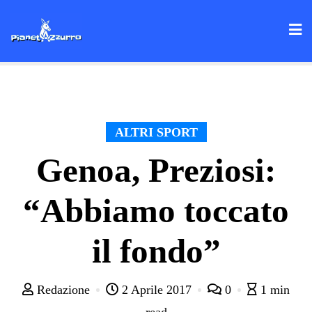
Skip
to
content
ALTRI SPORT
Genoa, Preziosi:
“Abbiamo toccato
il fondo”
Redazione
2 Aprile 2017
0
1 min
read