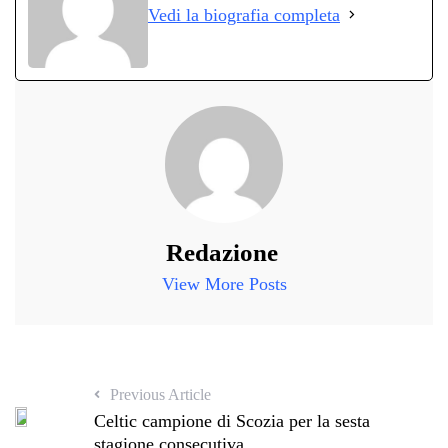
Vedi la biografia completa
pp
m
di
Redazione
View More Posts
Previous Article
Celtic campione di Scozia per la sesta
stagione consecutiva