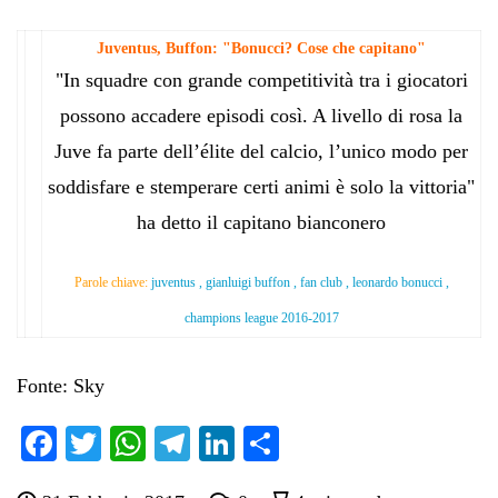
Juventus, Buffon: "Bonucci? Cose che capitano"
"In squadre con grande competitività tra i giocatori
possono accadere episodi così. A livello di rosa la
Juve fa parte dell’élite del calcio, l’unico modo per
soddisfare e stemperare certi animi è solo la vittoria"
ha detto il capitano bianconero
Parole chiave:
juventus , gianluigi buffon , fan club , leonardo bonucci ,
champions league 2016-2017
Fonte: Sky
Fa
T
W
Te
Li
C
ce
wi
ha
le
nk
on