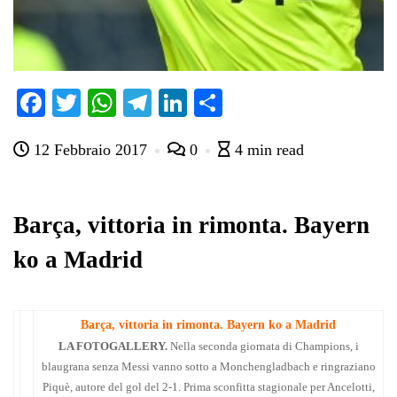
Fa
T
W
Te
Li
C
ce
wi
ha
le
nk
on
12 Febbraio 2017
0
4 min read
bo
tte
ts
gr
ed
di
ok
r
A
a
In
vi
pp
m
di
Barça, vittoria in rimonta. Bayern
ko a Madrid
Barça, vittoria in rimonta. Bayern ko a Madrid
LA FOTOGALLERY.
Nella seconda giornata di Champions, i
blaugrana senza Messi vanno sotto a Monchengladbach e ringraziano
Piquè, autore del gol del 2-1. Prima sconfitta stagionale per Ancelotti,