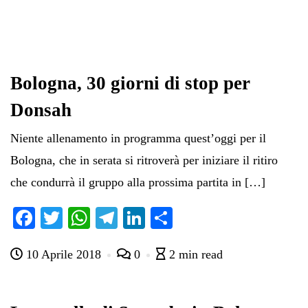
Bologna, 30 giorni di stop per
Donsah
Niente allenamento in programma quest’oggi per il
Bologna, che in serata si ritroverà per iniziare il ritiro
che condurrà il gruppo alla prossima partita in […]
Fa
T
W
Te
Li
C
ce
wi
ha
le
nk
on
10 Aprile 2018
0
2 min read
bo
tte
ts
gr
ed
di
ok
r
A
a
In
vi
pp
m
di