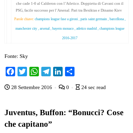
che cade 1-0 al Calderon con l’Atletico. Doppietta di Cavani con il
PSG, facile successo per l’Arsenal. Pari tra Besiktas e Dinamo Kiev
Parole chiave:
champions league fase a gironi , paris saint germain , barcellona ,
manchester city , arsenal , bayern monaco , atletico madrid , champions league
2016-2017
Fonte: Sky
Fa
T
W
Te
Li
C
ce
wi
ha
le
nk
on
28 Settembre 2016
0
24 sec read
bo
tte
ts
gr
ed
di
ok
r
A
a
In
vi
pp
m
di
Juventus, Buffon: “Bonucci? Cose
che capitano”