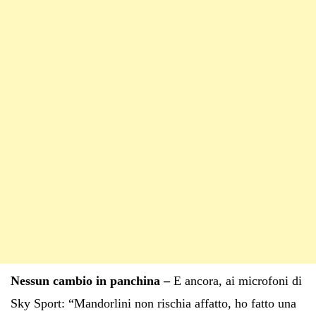
Nessun cambio in panchina –
E ancora, ai microfoni di
Sky Sport: “Mandorlini non rischia affatto, ho fatto una