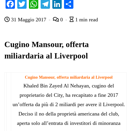
Fa
T
W
Te
Li
C
ce
wi
ha
le
nk
on
31 Maggio 2017
0
1 min read
bo
tte
ts
gr
ed
di
ok
r
A
a
In
vi
pp
m
di
Cugino Mansour, offerta
miliardaria al Liverpool
Cugino Mansour, offerta miliardaria al Liverpool
Khaled Bin Zayed Al Nehayan, cugino del
proprietario del City, ha recapitato a fine 2017
un’offerta da più di 2 miliardi per avere il Liverpool.
Deciso il no della proprietà americana del club,
aperta solo all’entrata di investitori di minoranza