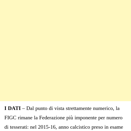
I DATI
– Dal punto di vista strettamente numerico, la
FIGC rimane la Federazione più imponente per numero
di tesserati: nel 2015-16, anno calcistico preso in esame