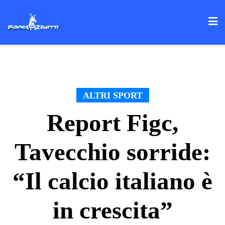
Skip
to
content
ALTRI SPORT
Report Figc,
Tavecchio sorride:
“Il calcio italiano è
in crescita”