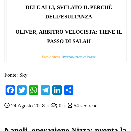
DELE ALLI, SVELATO IL PERCHÈ
DELL’ESULTANZA
OLIVER, ARBITRO VELOCISTA: TIENE IL
PASSO DI SALAH
Parole chiave:
liverpool,premier league
Fonte: Sky
Fa
T
W
Te
Li
C
ce
wi
ha
le
nk
on
24 Agosto 2018
0
54 sec read
bo
tte
ts
gr
ed
di
ok
r
A
a
In
vi
pp
m
di
Napoli, operazione Nizza: pronta la