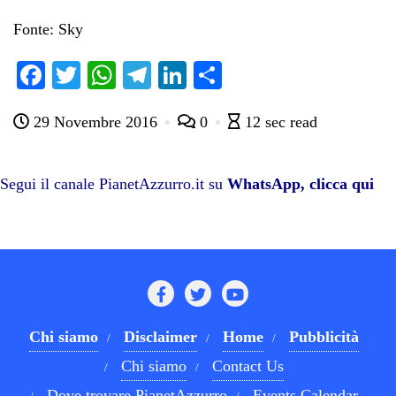
Fonte: Sky
Fa
T
W
Te
Li
C
ce
wi
ha
le
nk
on
29 Novembre 2016
0
12 sec read
bo
tte
ts
gr
ed
di
ok
r
A
a
In
vi
pp
m
di
Segui il canale PianetAzzurro.it su
WhatsApp, clicca qui
Chi siamo
Disclaimer
Home
Pubblicità
Chi siamo
Contact Us
Dove trovare PianetAzzurro
Events Calendar