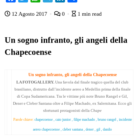
ce
wi
ha
le
nk
on
12 Agosto 2017
0
1 min read
bo
tte
ts
gr
ed
di
ok
r
A
a
In
vi
pp
m
di
Un sogno infranto, gli angeli della
Chapecoense
Un sogno infranto, gli angeli della Chapecoense
LA FOTOGALLERY.
Una favola dal finale tragico quella del club
brasiliano, distrutto dall’incidente aereo a Medellin prima della finale
di Copa Sudamericana. Tra le vittime più note Bruno Rangel e Gil,
Dener e Cleber Santana oltre a Filipe Machado, ex Salernitana. Ecco gli
sfortunati protagonisti della
Chape
Parole chiave:
chapecoense , caio junior , filipe machado , bruno rangel , incidente
aereo chapecoense , cleber santana , dener , gil , danilo