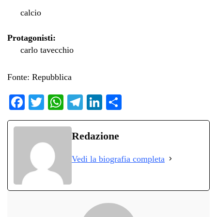
calcio
Protagonisti:
carlo tavecchio
Fonte: Repubblica
Fa
T
W
Te
Li
C
ce
wi
ha
le
nk
on
bo
tte
ts
gr
ed
di
Redazione
ok
r
A
a
In
vi
Vedi la biografia completa
pp
m
di