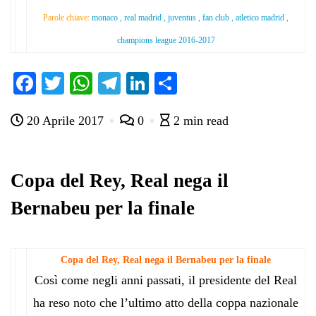
Parole chiave:
monaco , real madrid , juventus , fan club , atletico madrid ,
champions league 2016-2017
Fa
T
W
Te
Li
C
ce
wi
ha
le
nk
on
20 Aprile 2017
0
2 min read
bo
tte
ts
gr
ed
di
ok
r
A
a
In
vi
pp
m
di
Copa del Rey, Real nega il
Bernabeu per la finale
Copa del Rey, Real nega il Bernabeu per la finale
Così come negli anni passati, il presidente del Real
ha reso noto che l’ultimo atto della coppa nazionale