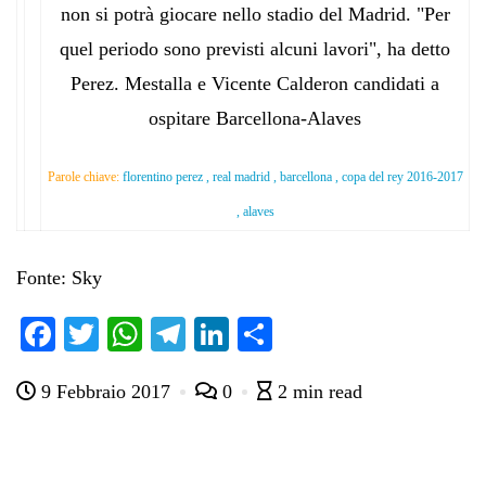
non si potrà giocare nello stadio del Madrid. "Per
quel periodo sono previsti alcuni lavori", ha detto
Perez. Mestalla e Vicente Calderon candidati a
ospitare Barcellona-Alaves
Parole chiave:
florentino perez , real madrid , barcellona , copa del rey 2016-2017
, alaves
Fonte: Sky
Fa
T
W
Te
Li
C
ce
wi
ha
le
nk
on
9 Febbraio 2017
0
2 min read
bo
tte
ts
gr
ed
di
ok
r
A
a
In
vi
pp
m
di