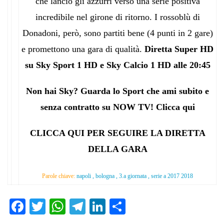
che lanciò gli azzurri verso una serie positiva
incredibile nel girone di ritorno. I rossoblù di
Donadoni, però, sono partiti bene (4 punti in 2 gare)
e promettono una gara di qualità.
Diretta Super HD
su Sky Sport 1 HD e Sky Calcio 1 HD alle 20:45
Non hai Sky? Guarda lo Sport che ami subito e
senza contratto su NOW TV! Clicca qui
CLICCA QUI PER SEGUIRE LA DIRETTA
DELLA GARA
Parole chiave:
napoli , bologna , 3.a giornata , serie a 2017 2018
Fa
T
W
Te
Li
C
ce
wi
ha
le
nk
on