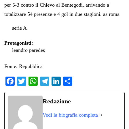
per 5-3 contro il Chievo al Bentegodi, arrivando a
totalizzare 54 presenze e 4 gol in due stagioni.
as roma
serie A
Protagonisti:
leandro paredes
Fonte: Repubblica
Fa
T
W
Te
Li
C
ce
wi
ha
le
nk
on
bo
tte
ts
gr
ed
di
Redazione
ok
r
A
a
In
vi
Vedi la biografia completa
pp
m
di