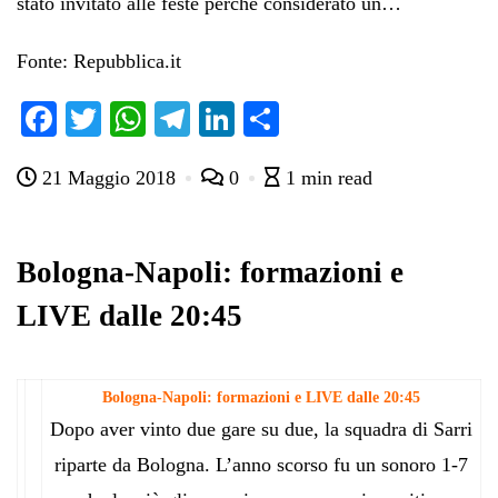
stato invitato alle feste perché considerato un…
Fonte: Repubblica.it
Fa
T
W
Te
Li
C
ce
wi
ha
le
nk
on
21 Maggio 2018
0
1 min read
bo
tte
ts
gr
ed
di
ok
r
A
a
In
vi
pp
m
di
Bologna-Napoli: formazioni e
LIVE dalle 20:45
Bologna-Napoli: formazioni e LIVE dalle 20:45
Dopo aver vinto due gare su due, la squadra di Sarri
riparte da Bologna. L’anno scorso fu un sonoro 1-7