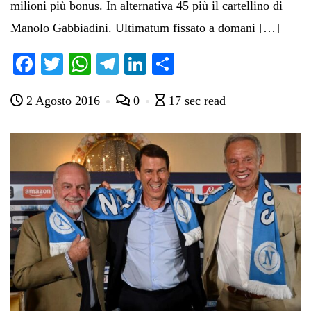
milioni più bonus. In alternativa 45 più il cartellino di
Manolo Gabbiadini. Ultimatum fissato a domani […]
Fa
T
W
Te
Li
C
ce
wi
ha
le
nk
on
2 Agosto 2016
0
17 sec read
bo
tte
ts
gr
ed
di
ok
r
A
a
In
vi
pp
m
di