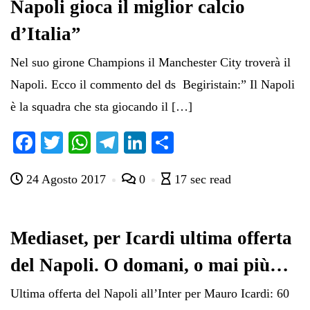
Napoli gioca il miglior calcio
d’Italia”
Nel suo girone Champions il Manchester City troverà il
Napoli. Ecco il commento del ds Begiristain:” Il Napoli
è la squadra che sta giocando il […]
Fa
T
W
Te
Li
C
ce
wi
ha
le
nk
on
24 Agosto 2017
0
17 sec read
bo
tte
ts
gr
ed
di
ok
r
A
a
In
vi
pp
m
di
Mediaset, per Icardi ultima offerta
del Napoli. O domani, o mai più…
​Ultima offerta del Napoli all’Inter per Mauro Icardi: 60