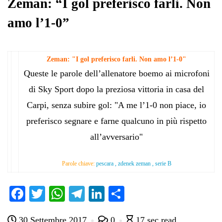
Zeman: “I gol preferisco farli. Non
amo l’1-0”
Zeman: "I gol preferisco farli. Non amo l’1-0"
Queste le parole dell’allenatore boemo ai microfoni
di Sky Sport dopo la preziosa vittoria in casa del
Carpi, senza subire gol: "A me l’1-0 non piace, io
preferisco segnare e farne qualcuno in più rispetto
all’avversario"
Parole chiave:
pescara , zdenek zeman , serie B
Fa
T
W
Te
Li
C
ce
wi
ha
le
nk
on
30 Settembre 2017
0
17 sec read