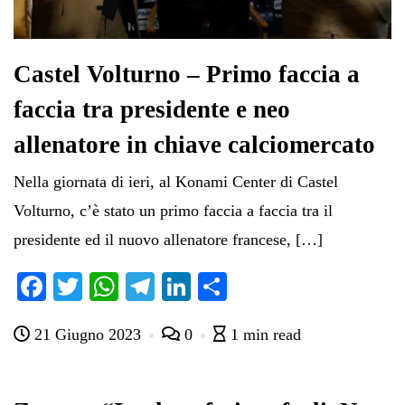
Castel Volturno – Primo faccia a
faccia tra presidente e neo
allenatore in chiave calciomercato
Nella giornata di ieri, al Konami Center di Castel
Volturno, c’è stato un primo faccia a faccia tra il
presidente ed il nuovo allenatore francese, […]
Fa
T
W
Te
Li
C
ce
wi
ha
le
nk
on
21 Giugno 2023
0
1 min read
bo
tte
ts
gr
ed
di
ok
r
A
a
In
vi
pp
m
di