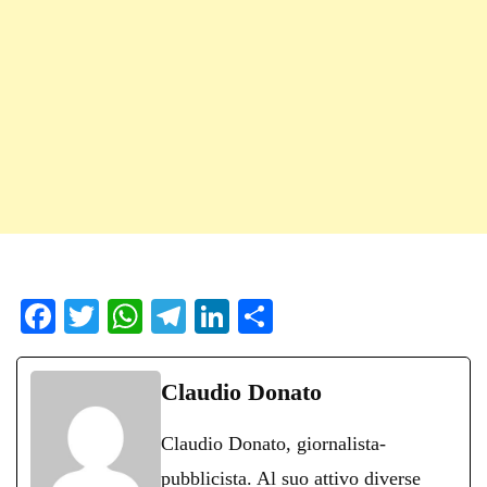
Fa
T
W
Te
Li
C
ce
wi
ha
le
nk
on
bo
tte
ts
gr
ed
di
Claudio Donato
ok
r
A
a
In
vi
Claudio Donato, giornalista-
pp
m
di
pubblicista. Al suo attivo diverse