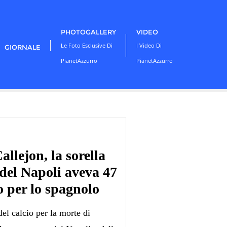
PHOTOGALLERY
VIDEO
Le Foto Esclusive Di
I Video Di
GIORNALE
PianetAzzurro
PianetAzzurro
llejon, la sorella
 del Napoli aveva 47
o per lo spagnolo
l calcio per la morte di