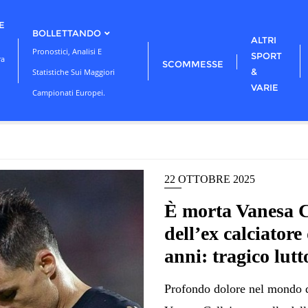
E
BOLLETTANDO
ALTRI
Pronostici, Analisi E
SPORT
ra
SCOMMESSE
&
Statistiche Sui Maggiori
VARIE
Campionati Europei.
22 OTTOBRE 2025
È morta Vanesa Ca
dell’ex calciatore
anni: tragico lutt
Profondo dolore nel mondo de