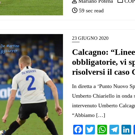
Mariano Potena
COP
59 sec read
23 GIUGNO 2020
Calcagno: “Line
obbligatorie, vi 
risolversi il caso
In diretta a ‘Punto Nuovo S
Umberto Chiariello in onda
intervenuto Umberto Calcagn
“Abbiamo […]
Facebook
Twitter
Whats
Tel