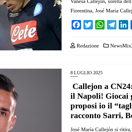
Vanesa Callejon, sorella dell
Fiorentina, José Maria Calle
Facebook
Twitter
Whats
Tel
Redazione
NewsMix
8 LUGLIO 2025
Callejon a CN24:
il Napoli! Giocai 
proposi io il “tag
racconto Sarri, B
José María Callejón si ritira