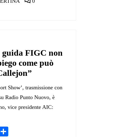
ERTINA
0
e guida FIGC non
spiego come può
 Callejon”
port Show’, trasmissione con
 su Radio Punto Nuovo, è
o, vice presidente AIC:
App
egram
LinkedIn
Condividi