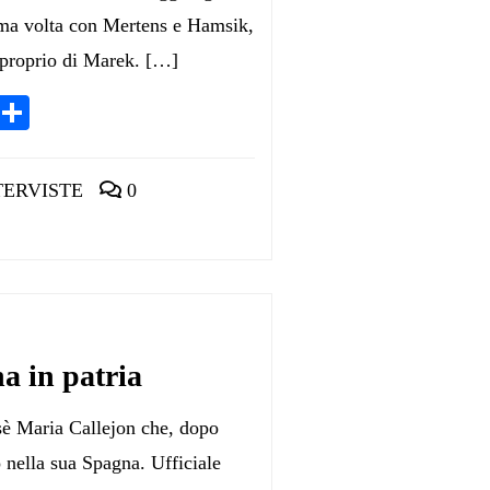
tima volta con Mertens e Hamsik,
o proprio di Marek. […]
App
egram
LinkedIn
Condividi
TERVISTE
0
a in patria
è Maria Callejon che, dopo
o nella sua Spagna. Ufficiale