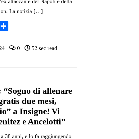
’ex attaccante del Napoli e della
jon. La notizia […]
App
egram
LinkedIn
Condividi
24
0
52 sec read
 “Sogno di allenare
gratis due mesi,
lio” a Insigne! Vi
enitez e Ancelotti”
, a 38 anni, e lo fa raggiungendo