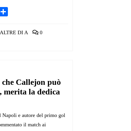
App
egram
LinkedIn
Condividi
ALTRE DI A
0
 che Callejon può
, merita la dedica
l Napoli e autore del primo gol
commentato il match ai