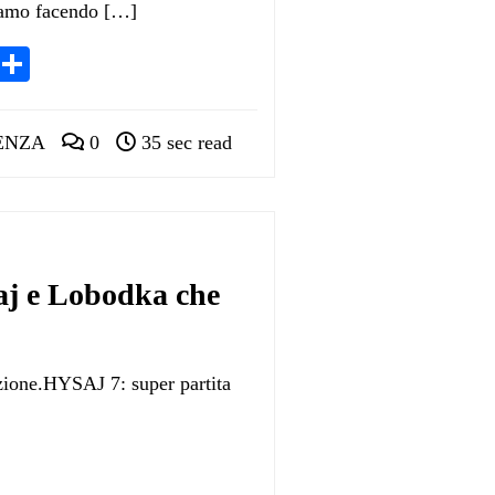
tiamo facendo […]
App
egram
LinkedIn
Condividi
ENZA
0
35 sec read
j e Lobodka che
azione.HYSAJ 7: super partita