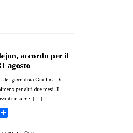
ejon, accordo per il
31 agosto
o del giornalista Gianluca Di
lmeno per altri due mesi. Il
avanti insieme. […]
App
egram
LinkedIn
Condividi