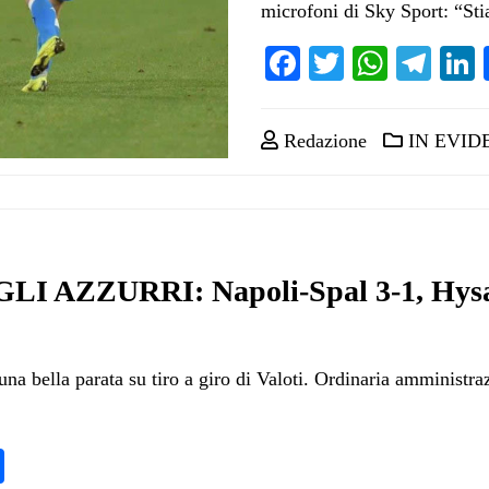
microfoni di Sky Sport: “S
Facebook
Twitter
Whats
Tel
Redazione
IN EVID
 AZZURRI: Napoli-Spal 3-1, Hysa
na bella parata su tiro a giro di Valoti. Ordinaria amministr
pp
ram
nkedIn
Condividi