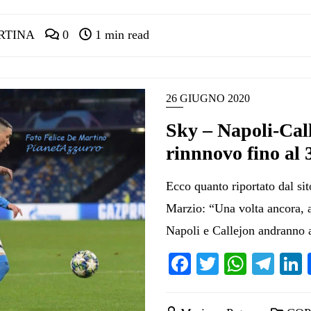
RTINA
0
1 min read
26 GIUGNO 2020
Sky – Napoli-Call
rinnnovo fino al 
Ecco quanto riportato dal sit
Marzio: “Una volta ancora, a
Napoli e Callejon andranno 
Facebook
Twitter
Whats
Tel