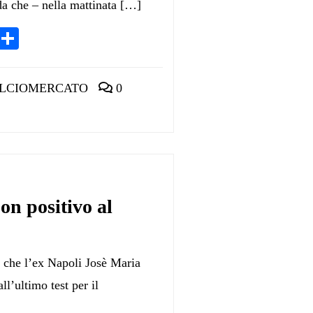
ada che – nella mattinata […]
App
egram
LinkedIn
Condividi
LCIOMERCATO
0
on positivo al
 che l’ex Napoli Josè Maria
ll’ultimo test per il