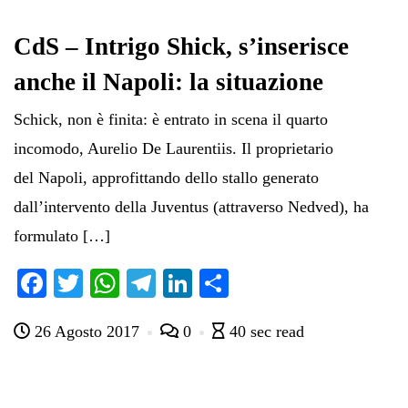
CdS – Intrigo Shick, s’inserisce
anche il Napoli: la situazione
Schick, non è finita: è entrato in scena il quarto
incomodo, Aurelio De Laurentiis. Il proprietario
del Napoli, approfittando dello stallo generato
dall’intervento della Juventus (attraverso Nedved), ha
formulato […]
Fa
T
W
Te
Li
C
ce
wi
ha
le
nk
on
26 Agosto 2017
0
40 sec read
bo
tte
ts
gr
ed
di
ok
r
A
a
In
vi
pp
m
di