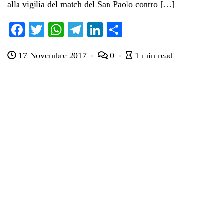
alla vigilia del match del San Paolo contro […]
Fa
T
W
Te
Li
C
ce
wi
ha
le
nk
on
17 Novembre 2017
0
1 min read
bo
tte
ts
gr
ed
di
ok
r
A
a
In
vi
pp
m
di