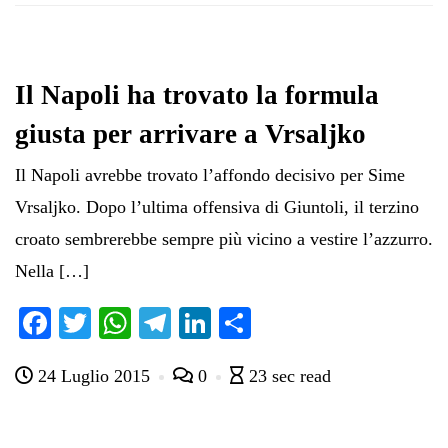
Il Napoli ha trovato la formula
giusta per arrivare a Vrsaljko
Il Napoli avrebbe trovato l’affondo decisivo per Sime
Vrsaljko. Dopo l’ultima offensiva di Giuntoli, il terzino
croato sembrerebbe sempre più vicino a vestire l’azzurro.
Nella […]
Fa
T
W
Te
Li
C
ce
wi
ha
le
nk
on
24 Luglio 2015
0
23 sec read
bo
tte
ts
gr
ed
di
ok
r
A
a
In
vi