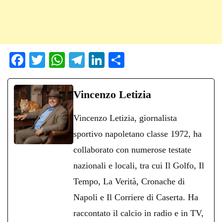
Fa
T
W
Te
Li
C
ce
wi
ha
le
nk
on
bo
tte
ts
gr
ed
di
Vincenzo Letizia
ok
r
A
a
In
vi
Vincenzo Letizia, giornalista
pp
m
di
sportivo napoletano classe 1972, ha
collaborato con numerose testate
nazionali e locali, tra cui Il Golfo, Il
Tempo, La Verità, Cronache di
Napoli e Il Corriere di Caserta. Ha
raccontato il calcio in radio e in TV,