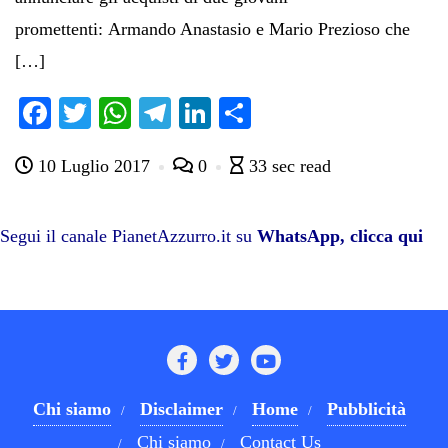
promettenti: Armando Anastasio e Mario Prezioso che
[…]
Fa
T
W
Te
Li
C
ce
wi
ha
le
nk
on
10 Luglio 2017
0
33 sec read
bo
tte
ts
gr
ed
di
ok
r
A
a
In
vi
pp
m
di
Segui il canale PianetAzzurro.it su
WhatsApp, clicca qui
Chi siamo
Disclaimer
Home
Pubblicità
Chi siamo
Contact Us