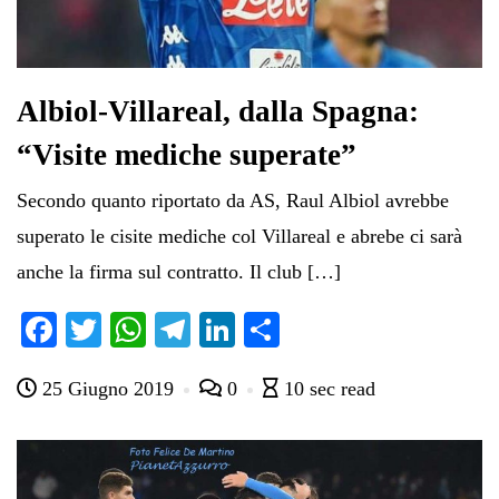
Albiol-Villareal, dalla Spagna:
“Visite mediche superate”
Secondo quanto riportato da AS, Raul Albiol avrebbe
superato le cisite mediche col Villareal e abrebe ci sarà
anche la firma sul contratto. Il club […]
Fa
T
W
Te
Li
C
ce
wi
ha
le
nk
on
25 Giugno 2019
0
10 sec read
bo
tte
ts
gr
ed
di
ok
r
A
a
In
vi
pp
m
di