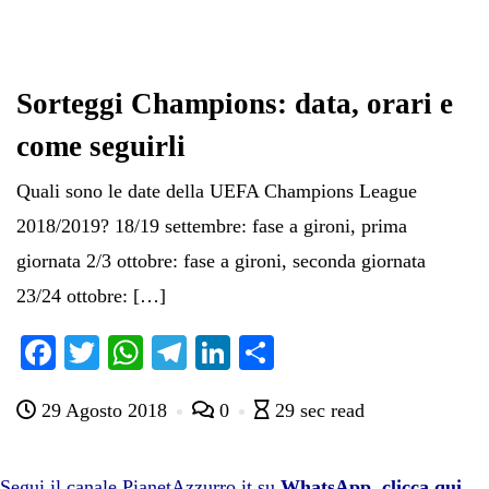
Sorteggi Champions: data, orari e
come seguirli
Quali sono le date della UEFA Champions League
2018/2019? 18/19 settembre: fase a gironi, prima
giornata 2/3 ottobre: fase a gironi, seconda giornata
23/24 ottobre: […]
Fa
T
W
Te
Li
C
ce
wi
ha
le
nk
on
29 Agosto 2018
0
29 sec read
bo
tte
ts
gr
ed
di
ok
r
A
a
In
vi
Segui il canale PianetAzzurro.it su
WhatsApp, clicca qui