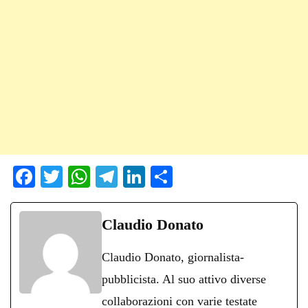
Fa
T
W
Te
Li
C
ce
wi
ha
le
nk
on
bo
tte
ts
gr
ed
di
Claudio Donato
ok
r
A
a
In
vi
Claudio Donato, giornalista-
pp
m
di
pubblicista. Al suo attivo diverse
collaborazioni con varie testate