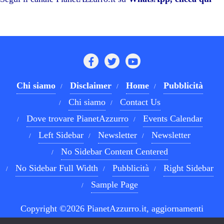
pp
m
di
Chi siamo
Disclaimer
Home
Pubblicità
Chi siamo
Contact Us
Dove trovare PianetAzzurro
Events Calendar
Left Sidebar
Newsletter
Newsletter
No Sidebar Content Centered
No Sidebar Full Width
Pubblicità
Right Sidebar
Sample Page
Copyright ©2026 PianetAzzurro.it, aggiornamenti