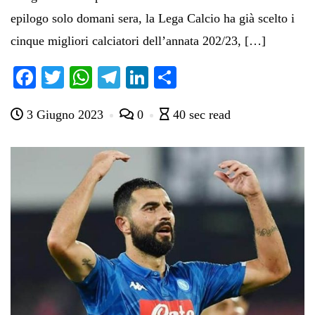
epilogo solo domani sera, la Lega Calcio ha già scelto i
cinque migliori calciatori dell’annata 202/23, […]
Fa
T
W
Te
Li
C
ce
wi
ha
le
nk
on
3 Giugno 2023
0
40 sec read
bo
tte
ts
gr
ed
di
ok
r
A
a
In
vi
pp
m
di