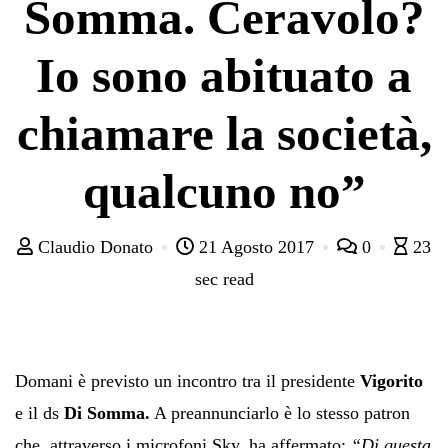
Somma. Ceravolo?
Io sono abituato a
chiamare la società,
qualcuno no”
Claudio Donato
21 Agosto 2017
0
23
sec read
Domani è previsto un incontro tra il presidente
Vigorito
e il ds
Di Somma.
A preannunciarlo è lo stesso patron
che, attraverso i microfoni Sky, ha affermato:
“Di questa