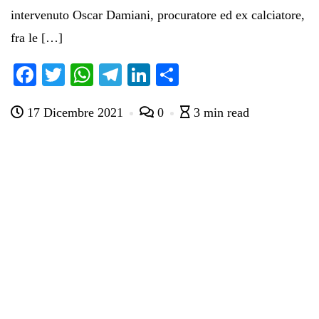
intervenuto Oscar Damiani, procuratore ed ex calciatore,
fra le […]
Fa
T
W
Te
Li
C
ce
wi
ha
le
nk
on
17 Dicembre 2021
0
3 min read
bo
tte
ts
gr
ed
di
ok
r
A
a
In
vi
pp
m
di