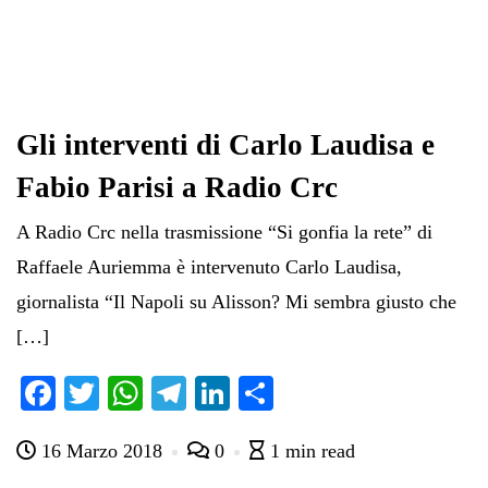
Gli interventi di Carlo Laudisa e
Fabio Parisi a Radio Crc
A Radio Crc nella trasmissione “Si gonfia la rete” di
Raffaele Auriemma è intervenuto Carlo Laudisa,
giornalista “Il Napoli su Alisson? Mi sembra giusto che
[…]
Fa
T
W
Te
Li
C
ce
wi
ha
le
nk
on
16 Marzo 2018
0
1 min read
bo
tte
ts
gr
ed
di