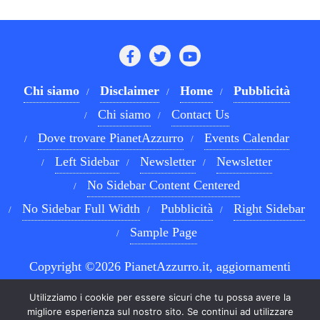
Chi siamo
Disclaimer
Home
Pubblicità
Chi siamo
Contact Us
Dove trovare PianetAzzurro
Events Calendar
Left Sidebar
Newsletter
Newsletter
No Sidebar Content Centered
No Sidebar Full Width
Pubblicità
Right Sidebar
Sample Page
Copyright ©2026 PianetAzzurro.it, aggiornamenti
costanti sul Calcio Napoli e sul mondo del betting . All
Utilizziamo i cookie per essere sicuri che tu possa avere la
rights reserved.
Powered by
WordPress
&
Designed by
migliore esperienza sul nostro sito. Se continui ad utilizzare