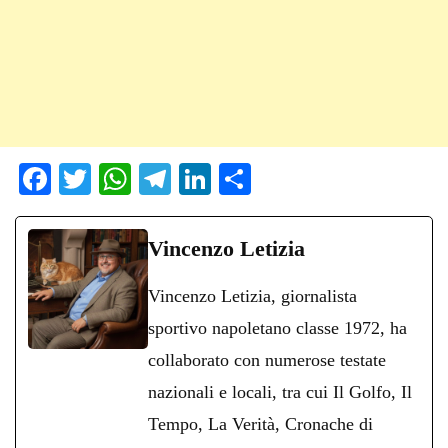
Fa
T
W
Te
Li
C
ce
wi
ha
le
nk
on
bo
tte
ts
gr
ed
di
Vincenzo Letizia
ok
r
A
a
In
vi
Vincenzo Letizia, giornalista
pp
m
di
sportivo napoletano classe 1972, ha
collaborato con numerose testate
nazionali e locali, tra cui Il Golfo, Il
Tempo, La Verità, Cronache di