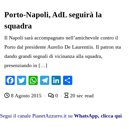
ok
r
A
a
In
vi
pp
m
di
Porto-Napoli, AdL seguirà la
squadra
Il Napoli sarà accompagnato nell’amichevole contro il
Porto dal presidente Aurelio De Laurentiis. Il patron sta
dando grandi segnali di vicinanza alla squadra,
presenziando in […]
Fa
T
W
Te
Li
C
ce
wi
ha
le
nk
on
8 Agosto 2015
0
20 sec read
bo
tte
ts
gr
ed
di
ok
r
A
a
In
vi
pp
m
di
Segui il canale PianetAzzurro.it su
WhatsApp, clicca qui