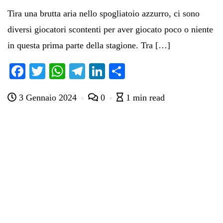
Tira una brutta aria nello spogliatoio azzurro, ci sono
diversi giocatori scontenti per aver giocato poco o niente
in questa prima parte della stagione. Tra […]
Fa
T
W
Te
Li
C
ce
wi
ha
le
nk
on
3 Gennaio 2024
0
1 min read
bo
tte
ts
gr
ed
di
ok
r
A
a
In
vi
pp
m
di