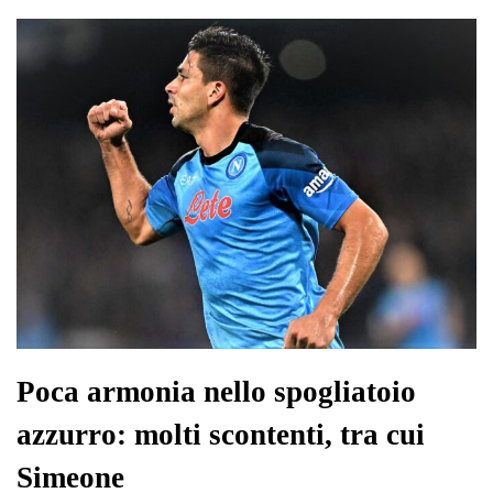
ok
r
A
a
In
vi
pp
m
di
Poca armonia nello spogliatoio
azzurro: molti scontenti, tra cui
Simeone