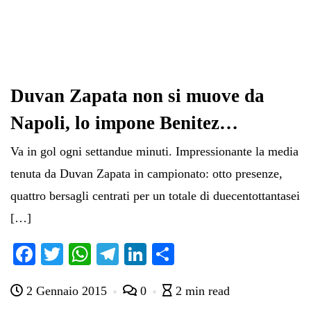
Duvan Zapata non si muove da
Napoli, lo impone Benitez…
Va in gol ogni settandue minuti. Impressionante la media
tenuta da Duvan Zapata in campionato: otto presenze,
quattro bersagli centrati per un totale di duecentottantasei
[…]
Fa
T
W
Te
Li
C
ce
wi
ha
le
nk
on
2 Gennaio 2015
0
2 min read
bo
tte
ts
gr
ed
di