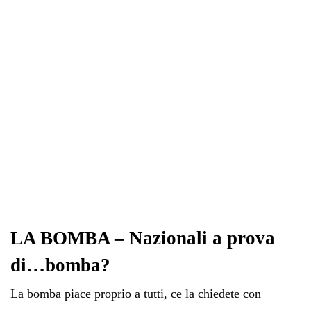
ok
r
A
a
In
vi
pp
m
di
LA BOMBA – Nazionali a prova
di…bomba?
La bomba piace proprio a tutti, ce la chiedete con