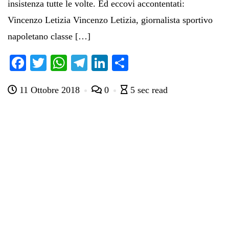
insistenza tutte le volte. Ed eccovi accontentati:
Vincenzo Letizia Vincenzo Letizia, giornalista sportivo
napoletano classe […]
Fa
T
W
Te
Li
C
ce
wi
ha
le
nk
on
11 Ottobre 2018
0
5 sec read
bo
tte
ts
gr
ed
di
ok
r
A
a
In
vi
pp
m
di