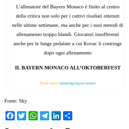
L’allenatore del Bayern Monaco è finito al centro
della critica non solo per i cattivi risultati ottenuti
nelle ultime settimane, ma anche per i suoi metodi di
allenamento troppo blandi. Giocatori insofferenti
anche per le lunge pedalate a cui Kovac li costringe
dopo ogni allenamento
IL BAYERN MONACO ALL’OKTOBERFEST
Parole chiave:
bundesliga,bayern monaco
Fonte: Sky
Fa
T
W
Te
Li
C
ce
wi
ha
le
nk
on