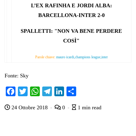
L’EX RAFINHA E JORDI ALBA:
BARCELLONA-INTER 2-0
SPALLETTI: "NON VA BENE PERDERE
COSÌ"
Parole chiave:
mauro icardi,champions league,inter
Fonte: Sky
Fa
T
W
Te
Li
C
ce
wi
ha
le
nk
on
24 Ottobre 2018
0
1 min read
bo
tte
ts
gr
ed
di
ok
r
A
a
In
vi
pp
m
di