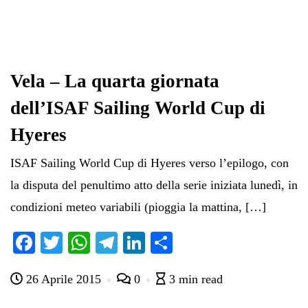
Vela – La quarta giornata
dell’ISAF Sailing World Cup di
Hyeres
ISAF Sailing World Cup di Hyeres verso l’epilogo, con
la disputa del penultimo atto della serie iniziata lunedì, in
condizioni meteo variabili (pioggia la mattina, […]
Fa
T
W
Te
Li
C
ce
wi
ha
le
nk
on
26 Aprile 2015
0
3 min read
bo
tte
ts
gr
ed
di