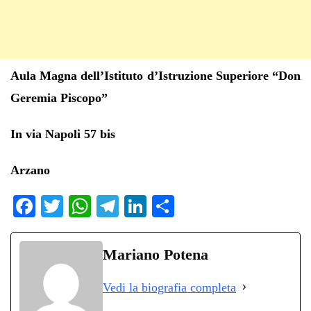
Aula Magna dell
’
Istituto d’Istruzione Superiore “Don
Geremia Piscopo”
In via Napoli 57 bis
Arzano
Fa
T
W
Te
Li
C
ce
wi
ha
le
nk
on
bo
tte
ts
gr
ed
di
Mariano Potena
ok
r
A
a
In
vi
Vedi la biografia completa
pp
m
di