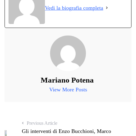
ok
r
A
a
In
vi
Vedi la biografia completa
pp
m
di
Mariano Potena
View More Posts
Previous Article
Gli interventi di Enzo Bucchioni, Marco