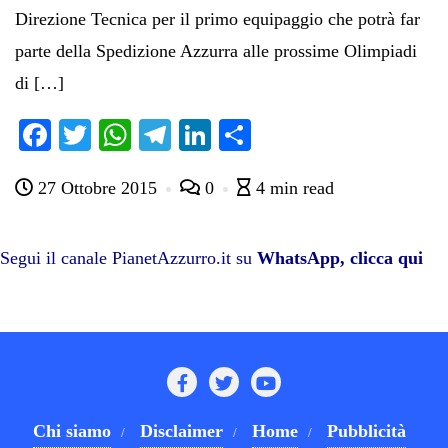
Direzione Tecnica per il primo equipaggio che potrà far
parte della Spedizione Azzurra alle prossime Olimpiadi
di […]
Fa
T
W
Te
Li
C
ce
wi
ha
le
nk
on
27 Ottobre 2015
0
4 min read
bo
tte
ts
gr
ed
di
ok
r
A
a
In
vi
pp
m
di
Segui il canale PianetAzzurro.it su
WhatsApp, clicca qui
Chi siamo
Disclaimer
Home
Pubblicità