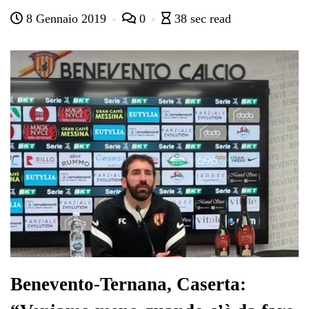
ce
wi
ha
le
nk
on
8 Gennaio 2019
0
38 sec read
bo
tte
ts
gr
ed
di
ok
r
A
a
In
vi
pp
m
di
Benevento-Ternana, Caserta: