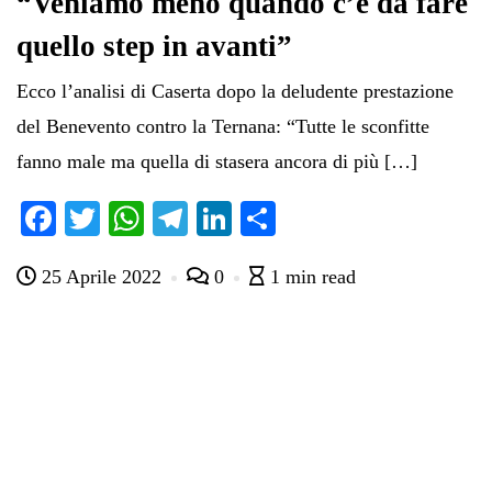
“Veniamo meno quando c’è da fare
quello step in avanti”
Ecco l’analisi di Caserta dopo la deludente prestazione
del Benevento contro la Ternana: “Tutte le sconfitte
fanno male ma quella di stasera ancora di più […]
Fa
T
W
Te
Li
C
ce
wi
ha
le
nk
on
25 Aprile 2022
0
1 min read
bo
tte
ts
gr
ed
di
ok
r
A
a
In
vi
pp
m
di