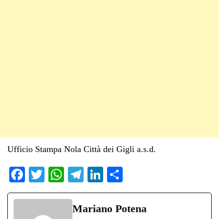
Ufficio Stampa Nola Città dei Gigli a.s.d.
Fa
T
W
Te
Li
C
ce
wi
ha
le
nk
on
bo
tte
ts
gr
ed
di
Mariano Potena