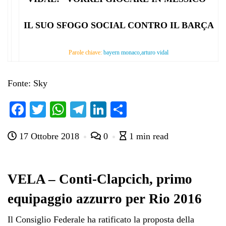
IL SUO SFOGO SOCIAL CONTRO IL BARÇA
Parole chiave:
bayern monaco,arturo vidal
Fonte: Sky
Fa
T
W
Te
Li
C
ce
wi
ha
le
nk
on
17 Ottobre 2018
0
1 min read
bo
tte
ts
gr
ed
di
ok
r
A
a
In
vi
pp
m
di
VELA – Conti-Clapcich, primo
equipaggio azzurro per Rio 2016
Il Consiglio Federale ha ratificato la proposta della