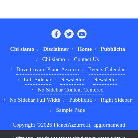
Chi siamo
Disclaimer
Home
Pubblicità
Chi siamo
Contact Us
Dove trovare PianetAzzurro
Events Calendar
Left Sidebar
Newsletter
Newsletter
No Sidebar Content Centered
No Sidebar Full Width
Pubblicità
Right Sidebar
Sample Page
Copyright ©2026 PianetAzzurro.it, aggiornamenti
costanti sul Calcio Napoli e sul mondo del betting . All