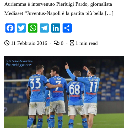
Auriemma è intervenuto Pierluigi Pardo, giornalista
Mediaset “Juventus-Napoli è la partita più bella […]
Fa
T
W
Te
Li
C
ce
wi
ha
le
nk
on
11 Febbraio 2016
0
1 min read
bo
tte
ts
gr
ed
di
ok
r
A
a
In
vi
pp
m
di