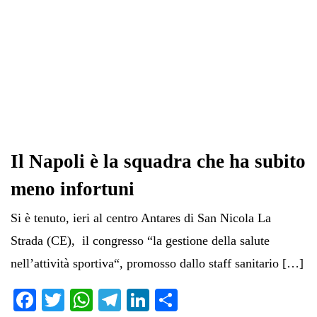
Il Napoli è la squadra che ha subito
meno infortuni
Si è tenuto, ieri al centro Antares di San Nicola La
Strada (CE), il congresso “la gestione della salute
nell’attività sportiva“, promosso dallo staff sanitario […]
Fa
T
W
Te
Li
C