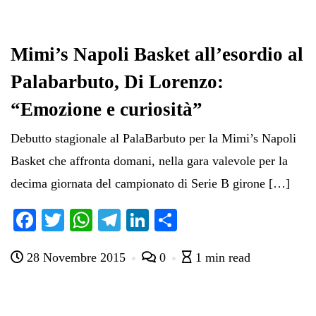
bo
tte
ts
gr
ed
di
ok
r
A
a
In
vi
pp
m
di
Mimi’s Napoli Basket all’esordio al
Palabarbuto, Di Lorenzo:
“Emozione e curiosità”
Debutto stagionale al PalaBarbuto per la Mimi’s Napoli
Basket che affronta domani, nella gara valevole per la
decima giornata del campionato di Serie B girone […]
Fa
T
W
Te
Li
C
ce
wi
ha
le
nk
on
28 Novembre 2015
0
1 min read
bo
tte
ts
gr
ed
di
ok
r
A
a
In
vi
pp
m
di