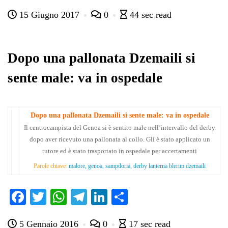
ce
wi
ha
le
nk
on
15 Giugno 2017
0
44 sec read
bo
tte
ts
gr
ed
di
ok
r
A
a
In
vi
pp
m
di
Dopo una pallonata Dzemaili si
sente male: va in ospedale
Dopo una pallonata Dzemaili si sente male: va in ospedale
Il centrocampista del Genoa si è sentito male nell’intervallo del derby
dopo aver ricevuto una pallonata al collo. Gli è stato applicato un
tutore ed è stato trasportato in ospedale per accertamenti
Parole chiave:
malore, genoa, sampdoria, derby lanterna blerim dzemaili
Fa
T
W
Te
Li
C
ce
wi
ha
le
nk
on
5 Gennaio 2016
0
17 sec read