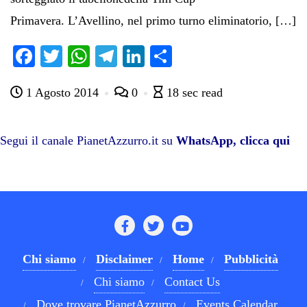
Primavera. L’Avellino, nel primo turno eliminatorio, […]
Fa
T
W
Te
Li
C
ce
wi
ha
le
nk
on
1 Agosto 2014
0
18 sec read
bo
tte
ts
gr
ed
di
ok
r
A
a
In
vi
pp
m
di
Segui il canale PianetAzzurro.it su
WhatsApp, clicca qui
Chi siamo
Disclaimer
Home
Pubblicità
Chi siamo
Contact Us
Dove trovare PianetAzzurro
Events Calendar