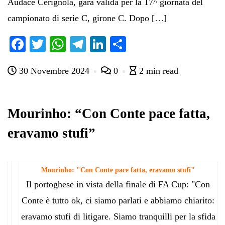
Audace Cerignola, gara valida per la 17^ giornata del
campionato di serie C, girone C. Dopo […]
Fa
T
W
Te
Li
C
ce
wi
ha
le
nk
on
30 Novembre 2024
0
2 min read
bo
tte
ts
gr
ed
di
ok
r
A
a
In
vi
pp
m
di
Mourinho: “Con Conte pace fatta,
eravamo stufi”
Mourinho: "Con Conte pace fatta, eravamo stufi"
Il portoghese in vista della finale di FA Cup: "Con
Conte è tutto ok, ci siamo parlati e abbiamo chiarito:
eravamo stufi di litigare. Siamo tranquilli per la sfida