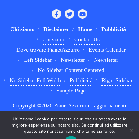
Chi siamo
Disclaimer
Home
Pubblicità
Chi siamo
Contact Us
Dove trovare PianetAzzurro
Events Calendar
Left Sidebar
Newsletter
Newsletter
No Sidebar Content Centered
No Sidebar Full Width
Pubblicità
Right Sidebar
Sample Page
Copyright ©2026 PianetAzzurro.it, aggiornamenti
costanti sul Calcio Napoli e sul mondo del betting . All
Utilizziamo i cookie per essere sicuri che tu possa avere la
rights reserved.
Powered by
WordPress
&
Designed by
migliore esperienza sul nostro sito. Se continui ad utilizzare
questo sito noi assumiamo che tu ne sia felice.
Bizberg Themes