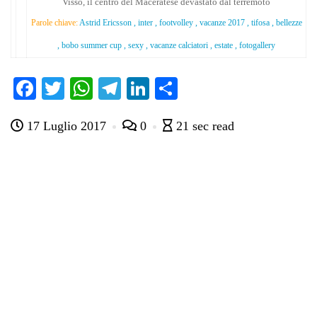
Visso, il centro del Maceratese devastato dal terremoto
Parole chiave:
Astrid Ericsson , inter , footvolley , vacanze 2017 , tifosa , bellezze
, bobo summer cup , sexy , vacanze calciatori , estate , fotogallery
Fa
T
W
Te
Li
C
ce
wi
ha
le
nk
on
17 Luglio 2017
0
21 sec read
bo
tte
ts
gr
ed
di
ok
r
A
a
In
vi
pp
m
di