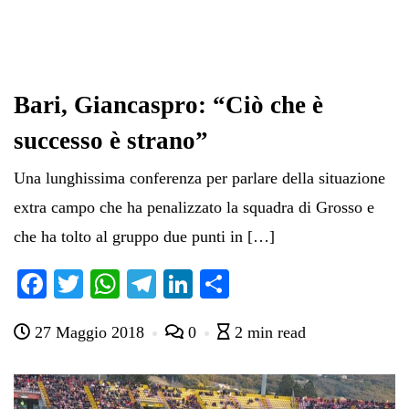
Bari, Giancaspro: “Ciò che è
successo è strano”
Una lunghissima conferenza per parlare della situazione
extra campo che ha penalizzato la squadra di Grosso e
che ha tolto al gruppo due punti in […]
Fa
T
W
Te
Li
C
ce
wi
ha
le
nk
on
27 Maggio 2018
0
2 min read
bo
tte
ts
gr
ed
di
ok
r
A
a
In
vi
pp
m
di