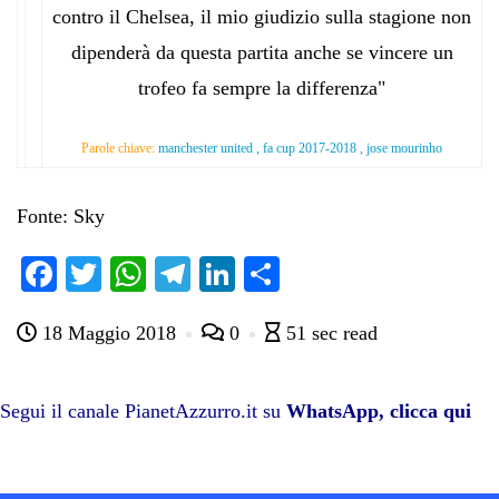
contro il Chelsea, il mio giudizio sulla stagione non
dipenderà da questa partita anche se vincere un
trofeo fa sempre la differenza"
Parole chiave:
manchester united , fa cup 2017-2018 , jose mourinho
Fonte: Sky
Fa
T
W
Te
Li
C
ce
wi
ha
le
nk
on
18 Maggio 2018
0
51 sec read
bo
tte
ts
gr
ed
di
ok
r
A
a
In
vi
pp
m
di
Segui il canale PianetAzzurro.it su
WhatsApp, clicca qui