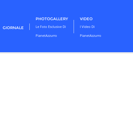
PHOTOGALLERY
VIDEO
Le Foto Esclusive Di
I Video Di
GIORNALE
PianetAzzurro
PianetAzzurro