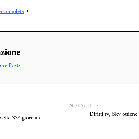
i
ia completa
i
zione
re Posts
Next Article
Diritti tv, Sky ottien
 della 33^ giornata