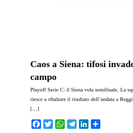
Caos a Siena: tifosi invad
campo
Playoff Serie C: il Siena vola semifinale. La 
riesce a ribaltare il risultato dell’andata a Reggi
[…]
Fa
T
W
Te
Li
C