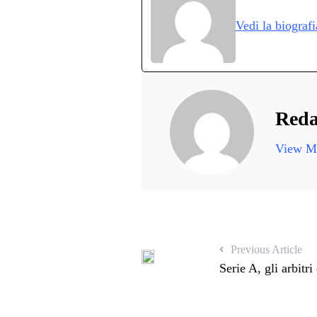
ok
r
A
a
In
v
Vedi la biograf
pp
m
d
Reda
View Mo
Previous Article
Serie A, gli arbitri