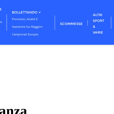
E
BOLLETTANDO
ALTRI
Pronostici, Analisi E
SPORT
ra
SCOMMESSE
&
Statistiche Sui Maggiori
VARIE
Campionati Europei.
ranza