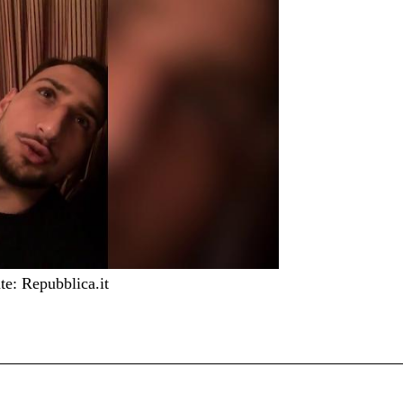
e: Repubblica.it
C
on
i