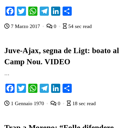
Fa
T
W
Te
Li
C
ce
wi
ha
le
nk
on
7 Marzo 2017
0
54 sec read
bo
tte
ts
gr
ed
di
ok
r
A
a
In
vi
pp
m
di
Juve-Ajax, segna de Ligt: boato al
Camp Nou. VIDEO
…
Fa
T
W
Te
Li
C
ce
wi
ha
le
nk
on
1 Gennaio 1970
0
18 sec read
bo
tte
ts
gr
ed
di
ok
r
A
a
In
vi
pp
m
di
Trap a Moreno: “Folle difendere