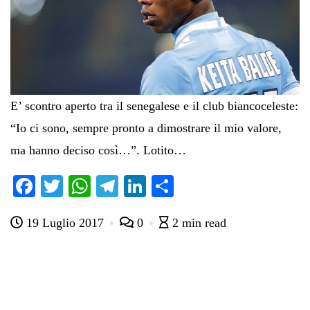
E’ scontro aperto tra il senegalese e il club biancoceleste:
“Io ci sono, sempre pronto a dimostrare il mio valore,
ma hanno deciso così…”. Lotito…
Fa
T
W
Te
Li
C
ce
wi
ha
le
nk
on
19 Luglio 2017
0
2 min read
bo
tte
ts
gr
ed
di
ok
r
A
a
In
vi
pp
m
di