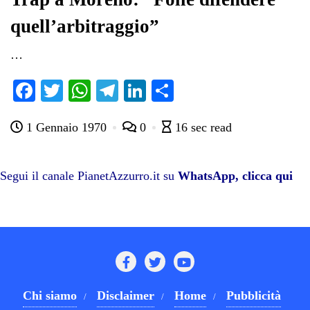
quell’arbitraggio”
…
Fa
T
W
Te
Li
C
ce
wi
ha
le
nk
on
1 Gennaio 1970
0
16 sec read
bo
tte
ts
gr
ed
di
ok
r
A
a
In
vi
pp
m
di
Segui il canale PianetAzzurro.it su
WhatsApp, clicca qui
Chi siamo
Disclaimer
Home
Pubblicità