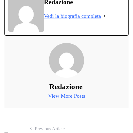
bo
tte
ts
gr
ed
di
Redazione
ok
r
A
a
In
vi
Vedi la biografia completa
pp
m
di
Redazione
View More Posts
Previous Article