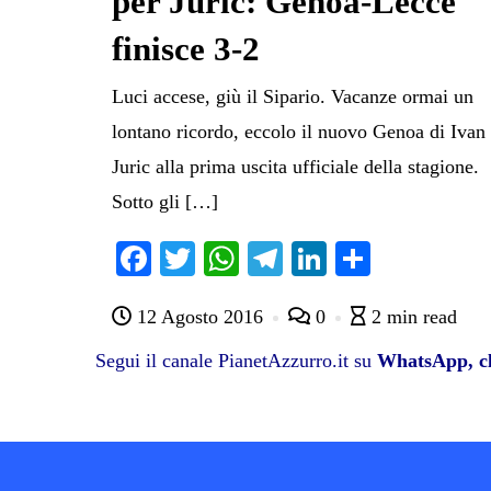
per Juric: Genoa-Lecce
finisce 3-2
Luci accese, giù il Sipario. Vacanze ormai un
lontano ricordo, eccolo il nuovo Genoa di Ivan
Juric alla prima uscita ufficiale della stagione.
Sotto gli […]
Fa
T
W
Te
Li
C
ce
wi
ha
le
nk
on
12 Agosto 2016
0
2 min read
bo
tte
ts
gr
ed
di
ok
r
A
a
In
vi
Segui il canale PianetAzzurro.it su
WhatsApp, cl
pp
m
di