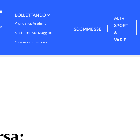
E
BOLLETTANDO
ALTRI
Pronostici, Analisi E
SPORT
ra
SCOMMESSE
&
Statistiche Sui Maggiori
VARIE
Campionati Europei.
sa: