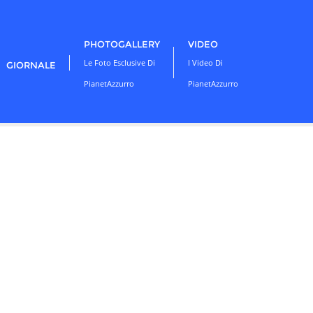
PHOTOGALLERY
VIDEO
Le Foto Esclusive Di
I Video Di
GIORNALE
PianetAzzurro
PianetAzzurro