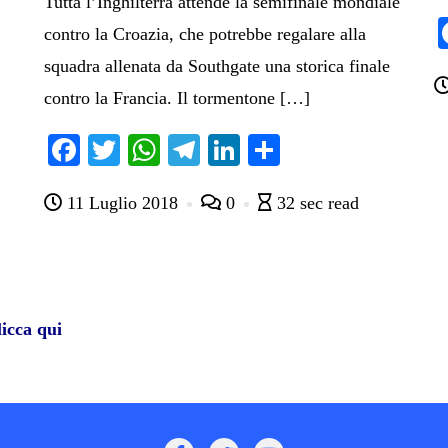
Tutta l’Inghilterra attende la semifinale mondiale
contro la Croazia, che potrebbe regalare alla
squadra allenata da Southgate una storica finale
contro la Francia. Il tormentone […]
Fa
T
W
Te
Li
C
ce
wi
ha
le
nk
on
11 Luglio 2018
0
32 sec read
bo
tte
ts
gr
ed
di
ok
r
A
a
In
vi
pp
m
di
icca qui