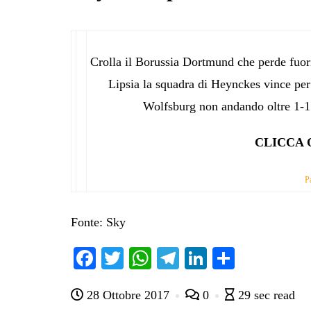
Crolla il Borussia Dortmund che perde fuori
Lipsia la squadra di Heynckes vince per 
Wolfsburg non andando oltre 1-1
CLICCA 
P
Fonte: Sky
Fa
T
W
Te
Li
C
ce
wi
ha
le
nk
on
28 Ottobre 2017
0
29 sec read
bo
tte
ts
gr
ed
di