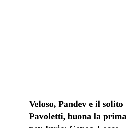
ok
r
A
a
In
vi
pp
m
di
Veloso, Pandev e il solito
Pavoletti, buona la prima