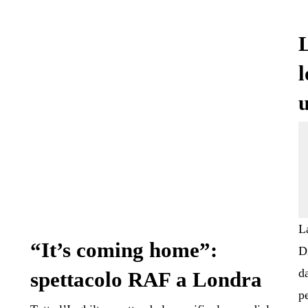
L
l
L
“It’s coming home”:
D
d
spettacolo RAF a Londra
p