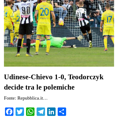
Udinese-Chievo 1-0, Teodorczyk
decide tra le polemiche
Fonte: Repubblica.it…
Fa
T
W
Te
Li
C