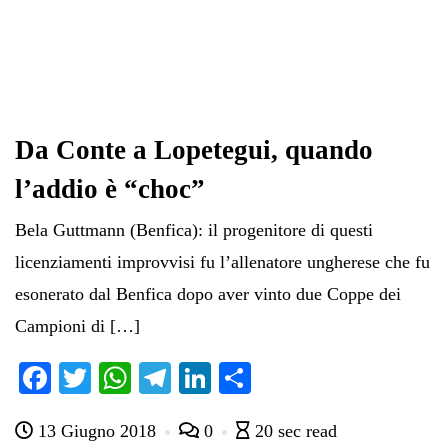
Da Conte a Lopetegui, quando
l’addio è “choc”
Bela Guttmann (Benfica): il progenitore di questi
licenziamenti improvvisi fu l’allenatore ungherese che fu
esonerato dal Benfica dopo aver vinto due Coppe dei
Campioni di […]
Fa
T
W
Te
Li
C
ce
wi
ha
le
nk
on
13 Giugno 2018
0
20 sec read
bo
tte
ts
gr
ed
di