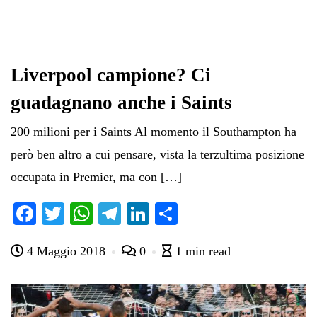
Liverpool campione? Ci
guadagnano anche i Saints
200 milioni per i Saints Al momento il Southampton ha
però ben altro a cui pensare, vista la terzultima posizione
occupata in Premier, ma con […]
Fa
T
W
Te
Li
C
ce
wi
ha
le
nk
on
4 Maggio 2018
0
1 min read
bo
tte
ts
gr
ed
di
ok
r
A
a
In
vi
pp
m
di