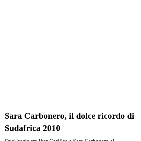
ok
r
A
a
In
vi
pp
m
di
Sara Carbonero, il dolce ricordo di
Sudafrica 2010