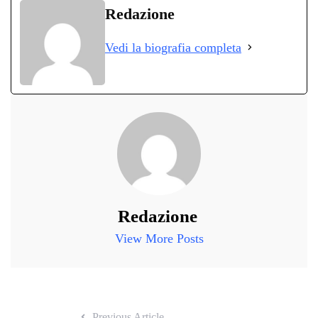
bo
tte
ts
gr
ed
di
Redazione
ok
r
A
a
In
vi
Vedi la biografia completa
pp
m
di
Redazione
View More Posts
Previous Article