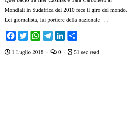
Quel bacio tra Iker Casillas e Sara Carbonero ai
Mondiali in Sudafrica del 2010 fece il giro del mondo.
Lei giornalista, lui portiere della nazionale […]
Fa
T
W
Te
Li
C
ce
wi
ha
le
nk
on
1 Luglio 2018
0
51 sec read
bo
tte
ts
gr
ed
di
ok
r
A
a
In
vi
pp
m
di